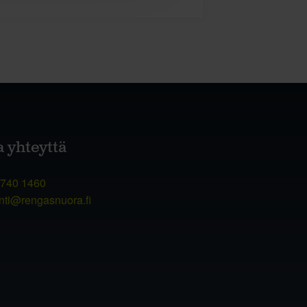
a yhteyttä
 740 1460
nti@rengasnuora.fi