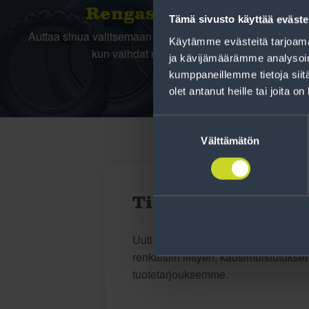
Rengas­laskuri
Tämä sivusto käyttää eväste
Auttaa sinua valitsemaan oikean kokoisen renkaan,
Käytämme evästeitä tarjoama
kun vaihdat rengaskokoa.
ja kävijämäärämme analysoim
kumppaneillemme tietoja siitä
olet antanut heille tai joita o
Suostumuksen
valinta
Välttämätön
Tilaa uutiskirje
Uutiskirjeessä saat autonomistajan a
renkaisiin liittyen, kausimuistutukse
tuotetarjouksemme.