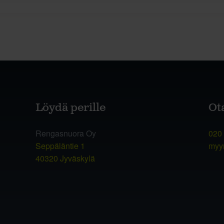
Löydä perille
Ot
Rengasnuora Oy
020
Seppäläntie 1
myy
40320 Jyväskylä