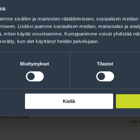
Rahoitus
itä
Tee ostoksesi RengasCenter-tilillä. Saat
mme sisällön ja mainosten räätälöimiseen, sosiaalisen median
maksuaikaa renkaillesi.
iseen. Lisäksi jaamme sosiaalisen median, mainosalan ja analy
, miten käytät sivustoamme. Kumppanimme voivat yhdistää näitä t
n kerätty, kun olet käyttänyt heidän palvelujaan.
Mieltymykset
Tilastot
Kiellä
jankohtaista tietoa
t sekä parhaat
Lue r