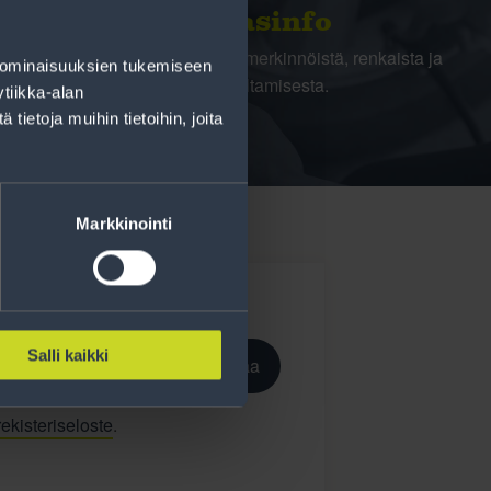
Rengasinfo
Tavallisen ihmisen tietoa merkinnöistä, renkaista ja
 ominaisuuksien tukemiseen
niiden huoltamisesta.
tiikka-alan
ietoja muihin tietoihin, joita
Markkinointi
Salli kaikki
Tilaa
ekisteriseloste
.