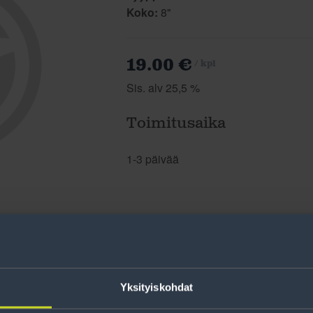
Koko:
8"
19.00 €
/ kpl
Sis. alv 25,5 %
Toimitusaika
1-3 päivää
Yksityiskohdat