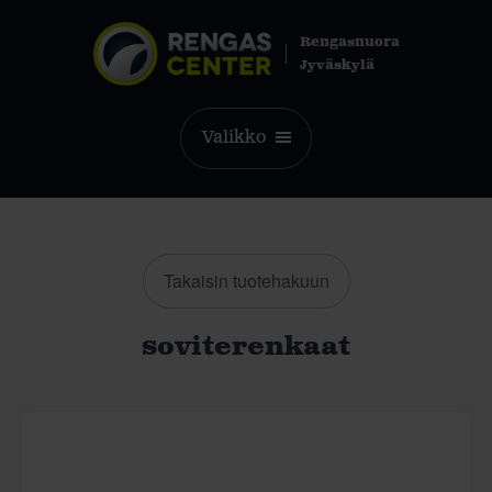
Rengasnuora
Jyväskylä
Valikko
Takaisin tuotehakuun
soviterenkaat