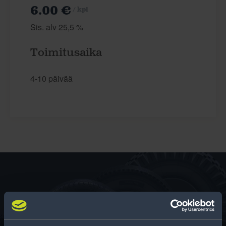
6.00 €
/ kpl
Sis. alv 25,5 %
Toimitusaika
4-10 päivää
Rengas­laskuri
Auttaa sinua valitsemaan oikean kokoisen renkaan,