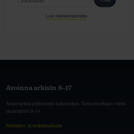
Lue rekisteriseloste
.
Avoinna arkisin 8–17
Sesongissa pidennetyt aukioloajat. Sesonkiaikaan myös
lauantaisin 9-14.
Rekisteri- ja evästeseloste