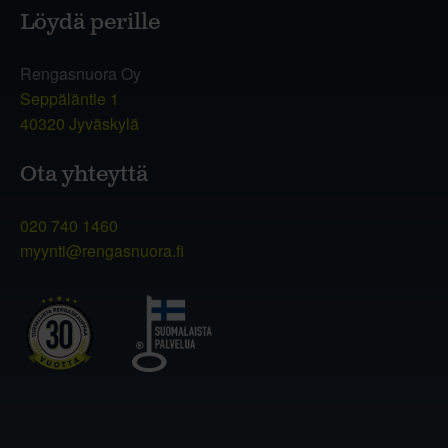
Löydä perille
Rengasnuora Oy
Seppäläntie 1
40320 Jyväskylä
Ota yhteyttä
020 740 1460
myynti@rengasnuora.fi