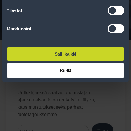
Tavallisen ihmisen tietoa merkinnöistä, renkaista ja
Tilastot
niiden huoltamisesta.
Markkinointi
Salli kaikki
Kiellä
Tilaa uutiskirje
Uutiskirjeessä saat autonomistajan
ajankohtaista tietoa renkaisiin liittyen,
kausimuistutukset sekä parhaat
tuotetarjouksemme.
Tilaa