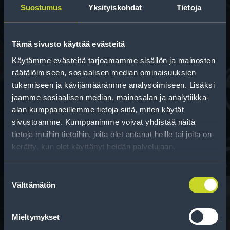
kun vaihdat rengaskokoa.
Suostumus
Yksityiskohdat
Tietoja
Tämä sivusto käyttää evästeitä
Käytämme evästeitä tarjoamamme sisällön ja mainosten
räätälöimiseen, sosiaalisen median ominaisuuksien
tukemiseen ja kävijämäärämme analysoimiseen. Lisäksi
Rahoitus
jaamme sosiaalisen median, mainosalan ja analytiikka-
alan kumppaneillemme tietoja siitä, miten käytät
Tee ostoksesi RengasCenter-tilillä. Saat
sivustoamme. Kumppanimme voivat yhdistää näitä
maksuaikaa renkaillesi.
tietoja muihin tietoihin, joita olet antanut heille tai joita on
kerätty, kun olet käyttänyt heidän palvelujaan.
Suostumuksen
Välttämätön
valinta
Mieltymykset
Rengasinfo