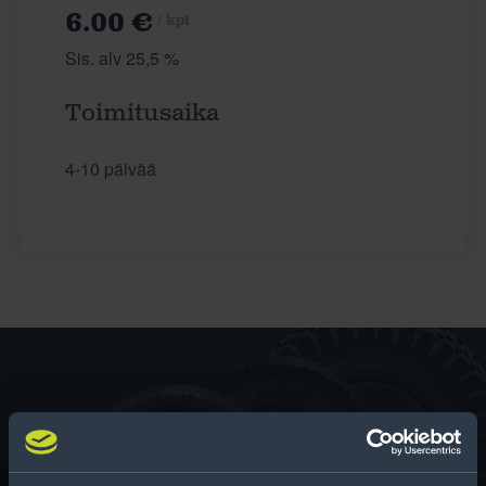
6.00 €
/ kpl
Sis. alv 25,5 %
Toimitusaika
4-10 päivää
Rengas­laskuri
Auttaa sinua valitsemaan oikean kokoisen renkaan,