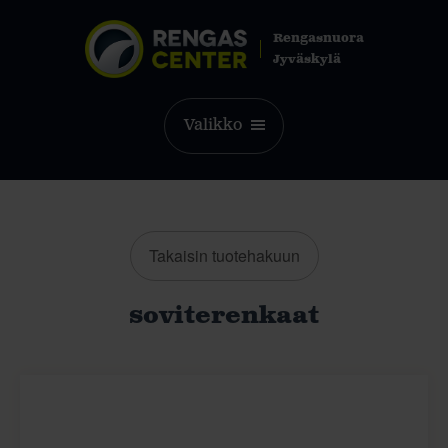
Rengasnuora
Jyväskylä
Valikko
Takaisin tuotehakuun
soviterenkaat