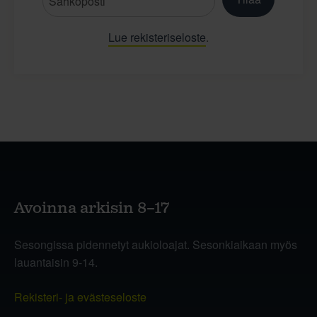
Lue rekisteriseloste
.
Avoinna arkisin 8–17
Sesongissa pidennetyt aukioloajat. Sesonkiaikaan myös
lauantaisin 9-14.
Rekisteri- ja evästeseloste