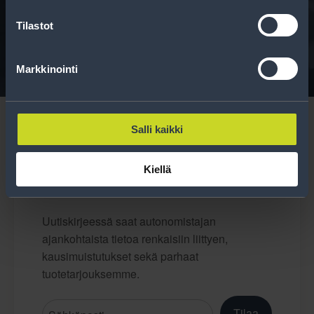
Tavallisen ihmisen tietoa merkinnöistä, renkaista ja
Tilastot
niiden huoltamisesta.
Markkinointi
Salli kaikki
Kiellä
Tilaa uutiskirje
Uutiskirjeessä saat autonomistajan
ajankohtaista tietoa renkaisiin liittyen,
kausimuistutukset sekä parhaat
tuotetarjouksemme.
Tilaa