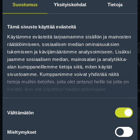
kun vaihdat rengaskokoa.
Suostumus
Yksityiskohdat
Tietoja
Tämä sivusto käyttää evästeitä
Käytämme evästeitä tarjoamamme sisällön ja mainosten
räätälöimiseen, sosiaalisen median ominaisuuksien
tukemiseen ja kävijämäärämme analysoimiseen. Lisäksi
Rahoitus
jaamme sosiaalisen median, mainosalan ja analytiikka-
alan kumppaneillemme tietoja siitä, miten käytät
Tee ostoksesi RengasCenter-tilillä. Saat
sivustoamme. Kumppanimme voivat yhdistää näitä
maksuaikaa renkaillesi.
tietoja muihin tietoihin, joita olet antanut heille tai joita on
kerätty, kun olet käyttänyt heidän palvelujaan.
Suostumuksen
Välttämätön
valinta
Mieltymykset
Rengasinfo