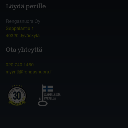
Löydä perille
Rengasnuora Oy
Seppäläntie 1
40320 Jyväskylä
Ota yhteyttä
020 740 1460
myynti@rengasnuora.fi