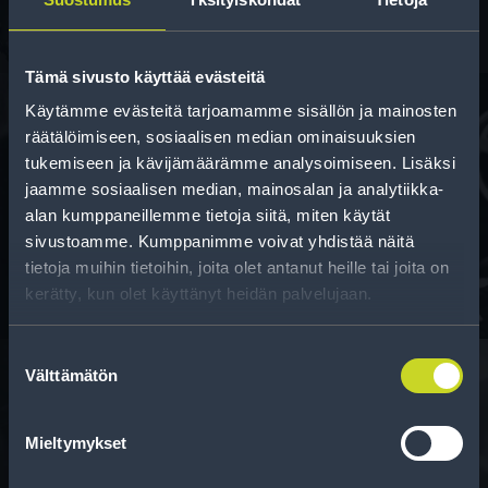
Tämä sivusto käyttää evästeitä
Käytämme evästeitä tarjoamamme sisällön ja mainosten
räätälöimiseen, sosiaalisen median ominaisuuksien
tukemiseen ja kävijämäärämme analysoimiseen. Lisäksi
Rahoitus
jaamme sosiaalisen median, mainosalan ja analytiikka-
Tee ostoksesi RengasCenter-tilillä. Saat
alan kumppaneillemme tietoja siitä, miten käytät
maksuaikaa renkaillesi.
sivustoamme. Kumppanimme voivat yhdistää näitä
tietoja muihin tietoihin, joita olet antanut heille tai joita on
kerätty, kun olet käyttänyt heidän palvelujaan.
Suostumuksen
Välttämätön
valinta
Rengasinfo
Mieltymykset
Tavallisen ihmisen tietoa merkinnöistä, renkaista ja