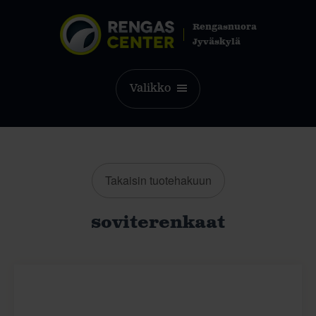
Rengasnuora
Jyväskylä
Valikko
Takaisin tuotehakuun
soviterenkaat