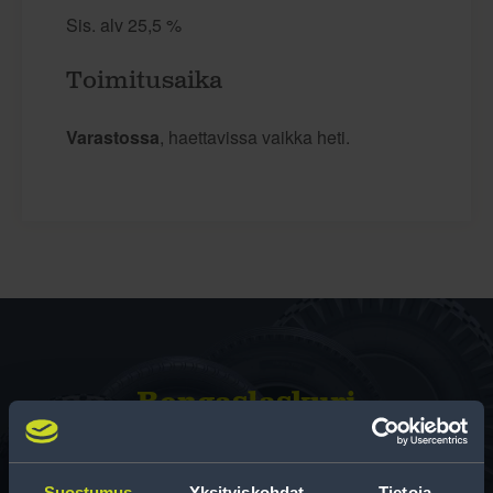
Sis. alv 25,5 %
Toimitusaika
Varastossa
, haettavissa vaikka heti.
Rengas­laskuri
Auttaa sinua valitsemaan oikean kokoisen renkaan,
kun vaihdat rengaskokoa.
Suostumus
Yksityiskohdat
Tietoja