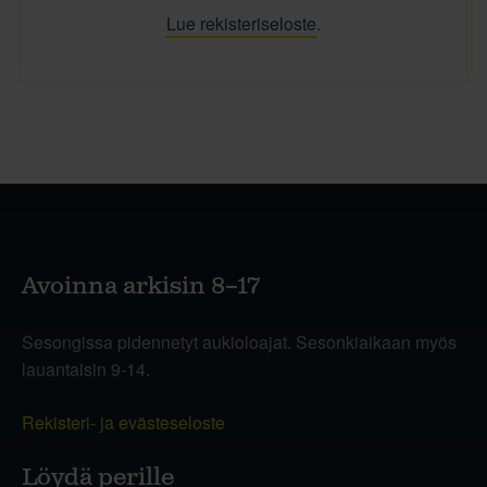
Lue rekisteriseloste
.
Avoinna arkisin 8–17
Sesongissa pidennetyt aukioloajat. Sesonkiaikaan myös
lauantaisin 9-14.
Rekisteri- ja evästeseloste
Löydä perille