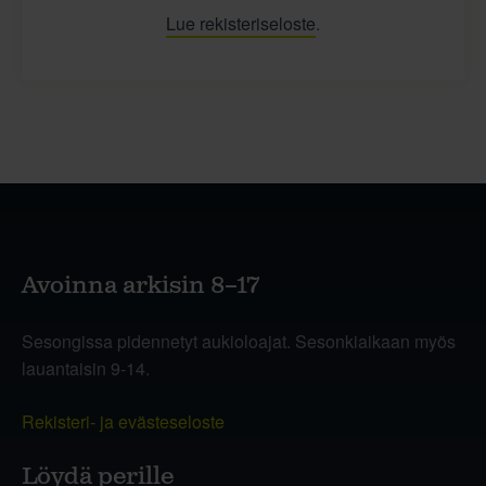
Lue rekisteriseloste
.
Avoinna arkisin 8–17
Sesongissa pidennetyt aukioloajat. Sesonkiaikaan myös
lauantaisin 9-14.
Rekisteri- ja evästeseloste
Löydä perille