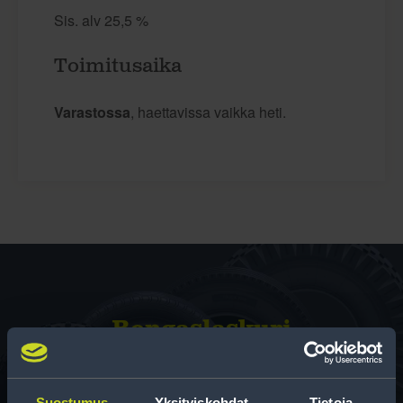
Sis. alv 25,5 %
Toimitusaika
Varastossa
, haettavissa vaikka heti.
Rengas­laskuri
Auttaa sinua valitsemaan oikean kokoisen renkaan,
kun vaihdat rengaskokoa.
Suostumus
Yksityiskohdat
Tietoja