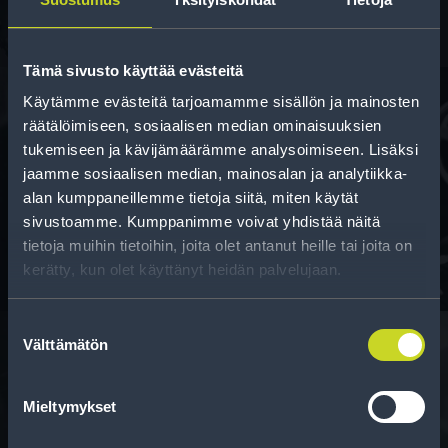
Tämä sivusto käyttää evästeitä
Käytämme evästeitä tarjoamamme sisällön ja mainosten
räätälöimiseen, sosiaalisen median ominaisuuksien
tukemiseen ja kävijämäärämme analysoimiseen. Lisäksi
Rahoitus
jaamme sosiaalisen median, mainosalan ja analytiikka-
Tee ostoksesi RengasCenter-tilillä. Saat
alan kumppaneillemme tietoja siitä, miten käytät
maksuaikaa renkaillesi.
sivustoamme. Kumppanimme voivat yhdistää näitä
tietoja muihin tietoihin, joita olet antanut heille tai joita on
kerätty, kun olet käyttänyt heidän palvelujaan.
Suostumuksen
Välttämätön
valinta
Rengasinfo
Mieltymykset
Tavallisen ihmisen tietoa merkinnöistä, renkaista ja