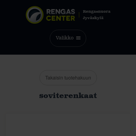
Rengasnuora
Jyväskylä
Valikko
Takaisin tuotehakuun
soviterenkaat