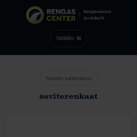
Rengasnuora
Jyväskylä
Valikko
Takaisin tuotehakuun
soviterenkaat