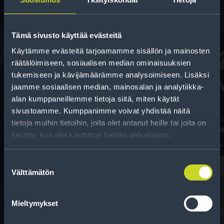
Tämä sivusto käyttää evästeitä
Käytämme evästeitä tarjoamamme sisällön ja mainosten
räätälöimiseen, sosiaalisen median ominaisuuksien
tukemiseen ja kävijämäärämme analysoimiseen. Lisäksi
Rahoitus
jaamme sosiaalisen median, mainosalan ja analytiikka-
Tee ostoksesi RengasCenter-tilillä. Saat
alan kumppaneillemme tietoja siitä, miten käytät
maksuaikaa renkaillesi.
sivustoamme. Kumppanimme voivat yhdistää näitä
tietoja muihin tietoihin, joita olet antanut heille tai joita on
kerätty, kun olet käyttänyt heidän palvelujaan.
Suostumuksen
Välttämätön
valinta
Rengasinfo
Mieltymykset
Tavallisen ihmisen tietoa merkinnöistä, renkaista ja