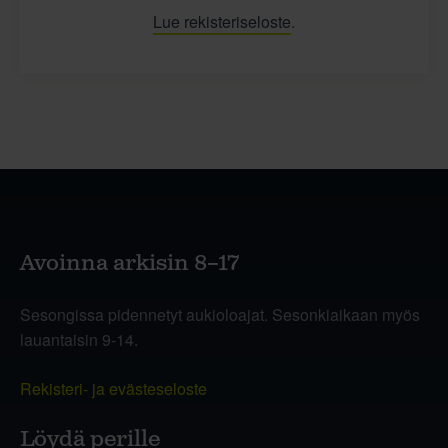
Lue rekisteriseloste
.
Avoinna arkisin 8–17
Sesongissa pidennetyt aukioloajat. Sesonkiaikaan myös
lauantaisin 9-14.
Rekisteri- ja evästeseloste
Löydä perille