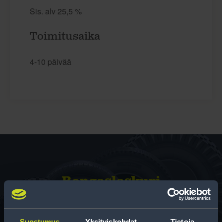
Sis. alv 25,5 %
Toimitusaika
4-10 päivää
Rengas­laskuri
Auttaa sinua valitsemaan oikean kokoisen renkaan,
kun vaihdat rengaskokoa.
Suostumus
Yksityiskohdat
Tietoja