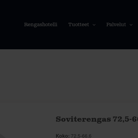
Rengashotelli
Tuotteet
Palvelut
Soviterengas 72,5-6
Koko:
72,5-66,6