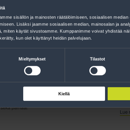
Rahoitus
itä
Tee ostoksesi RengasCenter-tilillä. Saat
mme sisällön ja mainosten räätälöimiseen, sosiaalisen median
maksuaikaa renkaillesi.
iseen. Lisäksi jaamme sosiaalisen median, mainosalan ja analy
, miten käytät sivustoamme. Kumppanimme voivat yhdistää näitä t
n kerätty, kun olet käyttänyt heidän palvelujaan.
Mieltymykset
Tilastot
Kiellä
jankohtaista tietoa
t sekä parhaat
Lue r