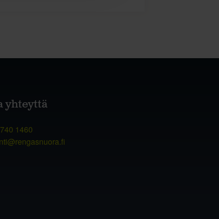
a yhteyttä
 740 1460
nti@rengasnuora.fi