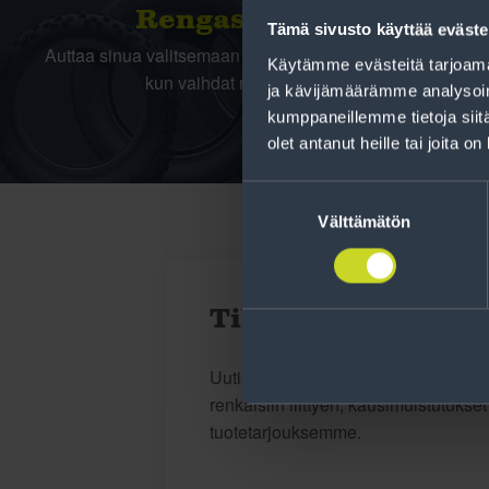
Rengas­laskuri
Tämä sivusto käyttää eväste
Auttaa sinua valitsemaan oikean kokoisen renkaan,
Käytämme evästeitä tarjoama
kun vaihdat rengaskokoa.
ja kävijämäärämme analysoim
kumppaneillemme tietoja siitä
olet antanut heille tai joita o
Suostumuksen
valinta
Välttämätön
Tilaa uutiskirje
Uutiskirjeessä saat autonomistajan a
renkaisiin liittyen, kausimuistutukse
tuotetarjouksemme.