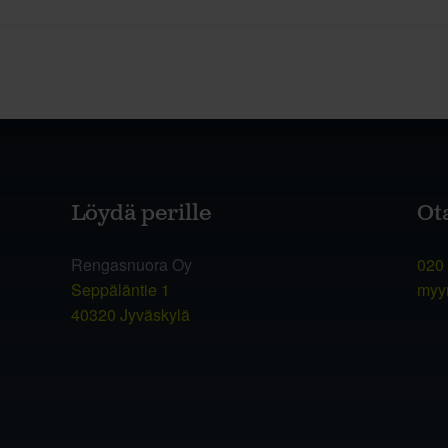
Löydä perille
Ot
Rengasnuora Oy
020
Seppäläntie 1
myy
40320 Jyväskylä