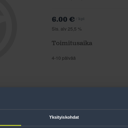
6.00 €
/ kpl
Sis. alv 25,5 %
Toimitusaika
4-10 päivää
Yksityiskohdat