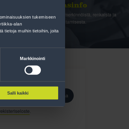
Rengasinfo
Tavallisen ihmisen tietoa merkinnöistä, renkaista ja
 ominaisuuksien tukemiseen
niiden huoltamisesta.
tiikka-alan
ietoja muihin tietoihin, joita
Markkinointi
Salli kaikki
Tilaa
ekisteriseloste
.