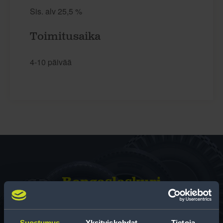
Sis. alv 25,5 %
Toimitusaika
4-10 päivää
Rengas­laskuri
Auttaa sinua valitsemaan oikean kokoisen renkaan,
kun vaihdat rengaskokoa.
Suostumus
Yksityiskohdat
Tietoja