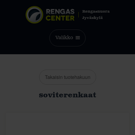
Rengasnuora
Jyväskylä
Valikko
Takaisin tuotehakuun
soviterenkaat