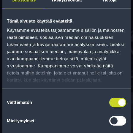
Tämä sivusto käyttää evästeitä
Käytämme evästeitä tarjoamamme sisällön ja mainosten
räätälöimiseen, sosiaalisen median ominaisuuksien
tukemiseen ja kävijämäärämme analysoimiseen. Lisäksi
Rahoitus
jaamme sosiaalisen median, mainosalan ja analytiikka-
Tee ostoksesi RengasCenter-tilillä. Saat
alan kumppaneillemme tietoja siitä, miten käytät
maksuaikaa renkaillesi.
sivustoamme. Kumppanimme voivat yhdistää näitä
tietoja muihin tietoihin, joita olet antanut heille tai joita on
kerätty, kun olet käyttänyt heidän palvelujaan.
Suostumuksen
Välttämätön
valinta
Rengasinfo
Mieltymykset
Tavallisen ihmisen tietoa merkinnöistä, renkaista ja