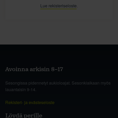
Lue rekisteriseloste
.
Avoinna arkisin 8–17
Sesongissa pidennetyt aukioloajat. Sesonkiaikaan myös
lauantaisin 9-14.
Rekisteri- ja evästeseloste
Löydä perille