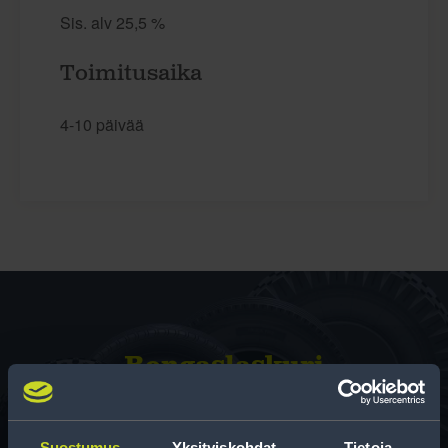
Sis. alv 25,5 %
Toimitusaika
4-10 päivää
Rengas­laskuri
Auttaa sinua valitsemaan oikean kokoisen renkaan,
kun vaihdat rengaskokoa.
Suostumus
Yksityiskohdat
Tietoja