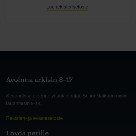
Lue rekisteriseloste
.
Avoinna arkisin 8–17
Sesongissa pidennetyt aukioloajat. Sesonkiaikaan myös
lauantaisin 9-14.
Rekisteri- ja evästeseloste
Löydä perille