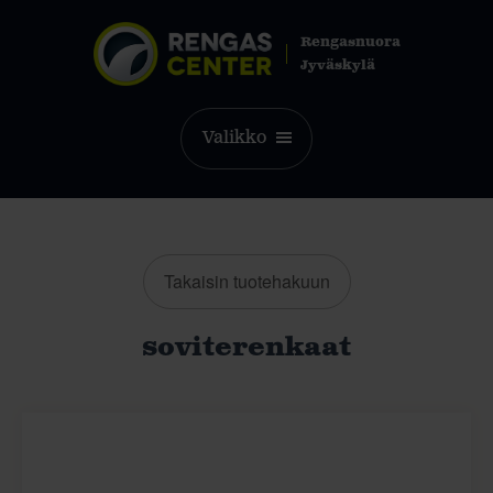
Rengasnuora
Jyväskylä
Valikko
Takaisin tuotehakuun
soviterenkaat