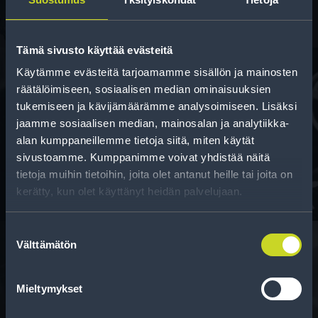
Tämä sivusto käyttää evästeitä
Käytämme evästeitä tarjoamamme sisällön ja mainosten
räätälöimiseen, sosiaalisen median ominaisuuksien
tukemiseen ja kävijämäärämme analysoimiseen. Lisäksi
Rahoitus
jaamme sosiaalisen median, mainosalan ja analytiikka-
Tee ostoksesi RengasCenter-tilillä. Saat
alan kumppaneillemme tietoja siitä, miten käytät
maksuaikaa renkaillesi.
sivustoamme. Kumppanimme voivat yhdistää näitä
tietoja muihin tietoihin, joita olet antanut heille tai joita on
kerätty, kun olet käyttänyt heidän palvelujaan.
Suostumuksen
Välttämätön
valinta
Rengasinfo
Mieltymykset
Tavallisen ihmisen tietoa merkinnöistä, renkaista ja