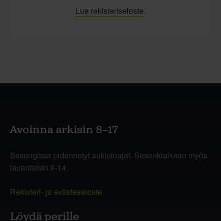
Lue rekisteriseloste
.
Avoinna arkisin 8–17
Sesongissa pidennetyt aukioloajat. Sesonkiaikaan myös
lauantaisin 9-14.
Rekisteri- ja evästeseloste
Löydä perille