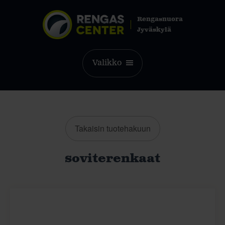
Rengasnuora
Jyväskylä
Valikko
Takaisin tuotehakuun
soviterenkaat