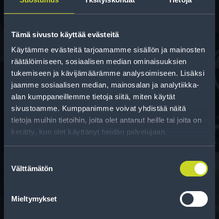
Tämä sivusto käyttää evästeitä
Käytämme evästeitä tarjoamamme sisällön ja mainosten
räätälöimiseen, sosiaalisen median ominaisuuksien
tukemiseen ja kävijämäärämme analysoimiseen. Lisäksi
Rahoitus
jaamme sosiaalisen median, mainosalan ja analytiikka-
Tee ostoksesi RengasCenter-tilillä. Saat
alan kumppaneillemme tietoja siitä, miten käytät
maksuaikaa renkaillesi.
sivustoamme. Kumppanimme voivat yhdistää näitä
tietoja muihin tietoihin, joita olet antanut heille tai joita on
kerätty, kun olet käyttänyt heidän palvelujaan.
Suostumuksen
Välttämätön
valinta
Rengasinfo
Mieltymykset
Tavallisen ihmisen tietoa merkinnöistä, renkaista ja