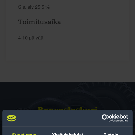
Sis. alv 25,5 %
Toimitusaika
4-10 päivää
Rengas­laskuri
Auttaa sinua valitsemaan oikean kokoisen renkaan,
kun vaihdat rengaskokoa.
Suostumus
Yksityiskohdat
Tietoja