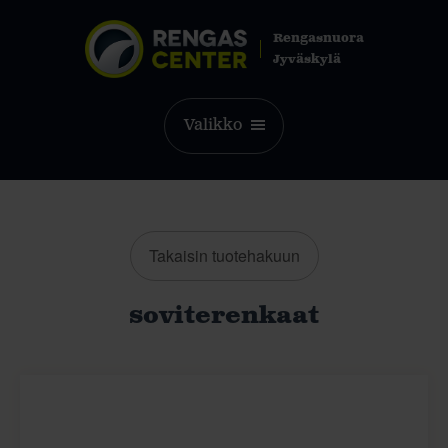
Rengasnuora
Jyväskylä
Valikko
Takaisin tuotehakuun
soviterenkaat