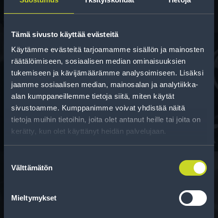
Tämä sivusto käyttää evästeitä
Käytämme evästeitä tarjoamamme sisällön ja mainosten
räätälöimiseen, sosiaalisen median ominaisuuksien
tukemiseen ja kävijämäärämme analysoimiseen. Lisäksi
Rahoitus
jaamme sosiaalisen median, mainosalan ja analytiikka-
Tee ostoksesi RengasCenter-tilillä. Saat
alan kumppaneillemme tietoja siitä, miten käytät
maksuaikaa renkaillesi.
sivustoamme. Kumppanimme voivat yhdistää näitä
tietoja muihin tietoihin, joita olet antanut heille tai joita on
kerätty, kun olet käyttänyt heidän palvelujaan.
Suostumuksen
Välttämätön
valinta
Rengasinfo
Mieltymykset
Tavallisen ihmisen tietoa merkinnöistä, renkaista ja