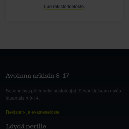
Lue rekisteriseloste
.
Avoinna arkisin 8–17
Sesongissa pidennetyt aukioloajat. Sesonkiaikaan myös
lauantaisin 9-14.
Rekisteri- ja evästeseloste
Löydä perille