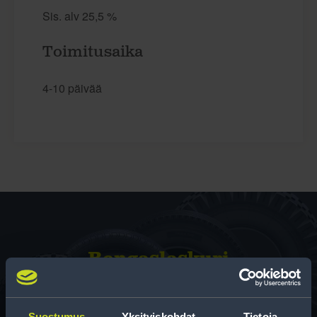
Sis. alv 25,5 %
Toimitusaika
4-10 päivää
Rengas­laskuri
Auttaa sinua valitsemaan oikean kokoisen renkaan,
kun vaihdat rengaskokoa.
Suostumus
Yksityiskohdat
Tietoja