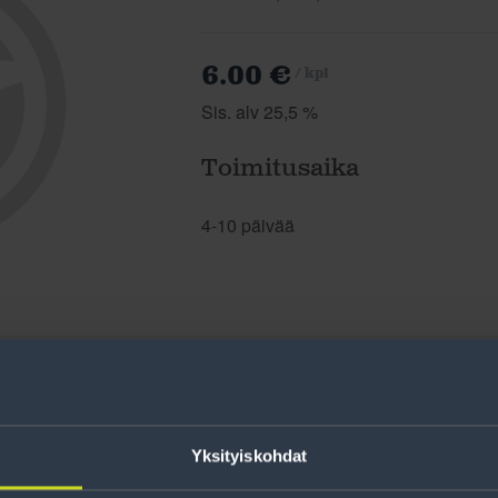
6.00 €
/ kpl
Sis. alv 25,5 %
Toimitusaika
4-10 päivää
Yksityiskohdat