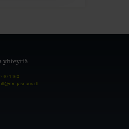
a yhteyttä
 740 1460
nti@rengasnuora.fi