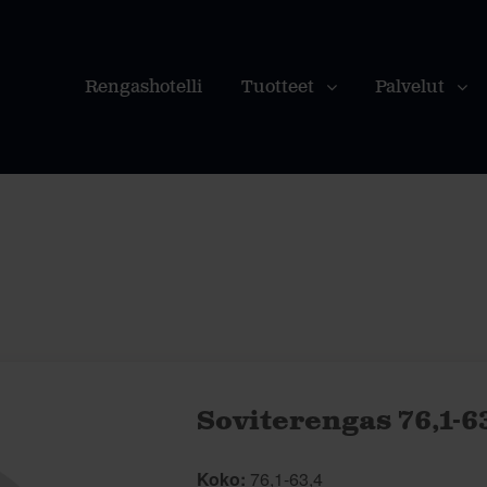
Rengashotelli
Tuotteet
Palvelut
Soviterengas 76,1-6
Koko:
76,1-63,4