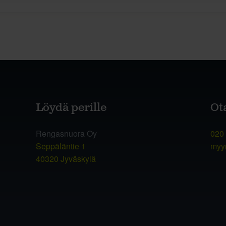
Löydä perille
Ot
Rengasnuora Oy
020
Seppäläntie 1
myy
40320 Jyväskylä