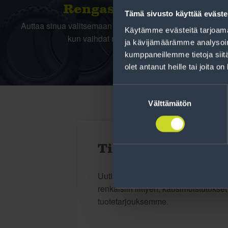
Rengas­laskuri
Tämä sivusto käyttää eväste
Auttaa sinua valitsemaan oikean kokoisen renkaan,
Käytämme evästeitä tarjoama
kun vaihdat rengaskokoa.
ja kävijämäärämme analysoim
kumppaneillemme tietoja siitä
olet antanut heille tai joita o
Suostumuksen
valinta
Välttämätön
Tilaa uutiskirje
Uutiskirjeessä saat autonomistajan a
renkaisiin liittyen, kausimuistutukse
tuotetarjouksemme.