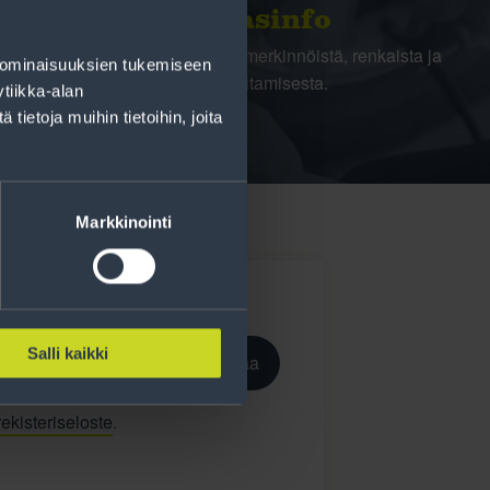
Rengasinfo
Tavallisen ihmisen tietoa merkinnöistä, renkaista ja
 ominaisuuksien tukemiseen
niiden huoltamisesta.
tiikka-alan
ietoja muihin tietoihin, joita
Markkinointi
Salli kaikki
Tilaa
ekisteriseloste
.