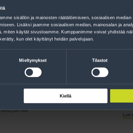
Rahoitus
itä
Tee ostoksesi RengasCenter-tilillä. Saat
mme sisällön ja mainosten räätälöimiseen, sosiaalisen median
maksuaikaa renkaillesi.
iseen. Lisäksi jaamme sosiaalisen median, mainosalan ja analy
, miten käytät sivustoamme. Kumppanimme voivat yhdistää näitä t
n kerätty, kun olet käyttänyt heidän palvelujaan.
Mieltymykset
Tilastot
Kiellä
jankohtaista tietoa
t sekä parhaat
Lue r