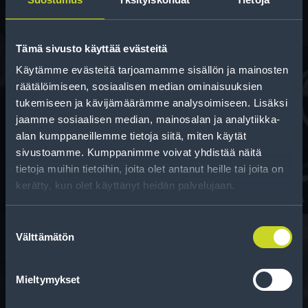
Tämä sivusto käyttää evästeitä
Käytämme evästeitä tarjoamamme sisällön ja mainosten
räätälöimiseen, sosiaalisen median ominaisuuksien
tukemiseen ja kävijämäärämme analysoimiseen. Lisäksi
Rahoitus
jaamme sosiaalisen median, mainosalan ja analytiikka-
Tee ostoksesi RengasCenter-tilillä. Saat
alan kumppaneillemme tietoja siitä, miten käytät
maksuaikaa renkaillesi.
sivustoamme. Kumppanimme voivat yhdistää näitä
tietoja muihin tietoihin, joita olet antanut heille tai joita on
kerätty, kun olet käyttänyt heidän palvelujaan.
Suostumuksen
Välttämätön
valinta
Rengasinfo
Mieltymykset
Tavallisen ihmisen tietoa merkinnöistä, renkaista ja