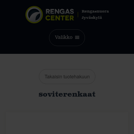
Rengasnuora
Jyväskylä
Valikko
Takaisin tuotehakuun
soviterenkaat