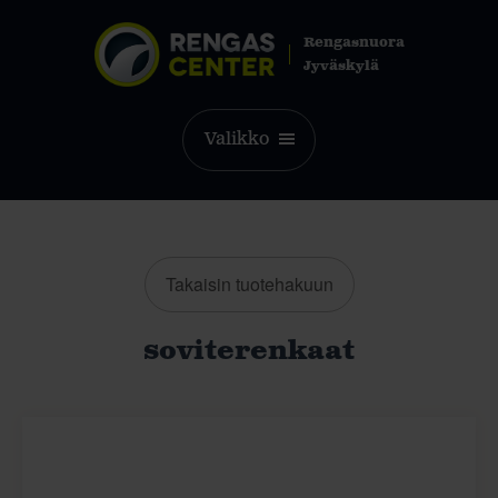
Rengasnuora
Jyväskylä
Valikko
Takaisin tuotehakuun
soviterenkaat