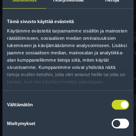
Tämä sivusto käyttää evästeitä
Käytämme evästeitä tarjoamamme sisällön ja mainosten
räätälöimiseen, sosiaalisen median ominaisuuksien
tukemiseen ja kävijämäärämme analysoimiseen. Lisäksi
Rahoitus
jaamme sosiaalisen median, mainosalan ja analytiikka-
Tee ostoksesi RengasCenter-tilillä. Saat
alan kumppaneillemme tietoja siitä, miten käytät
maksuaikaa renkaillesi.
sivustoamme. Kumppanimme voivat yhdistää näitä
tietoja muihin tietoihin, joita olet antanut heille tai joita on
kerätty, kun olet käyttänyt heidän palvelujaan.
Suostumuksen
Välttämätön
valinta
Rengasinfo
Mieltymykset
Tavallisen ihmisen tietoa merkinnöistä, renkaista ja