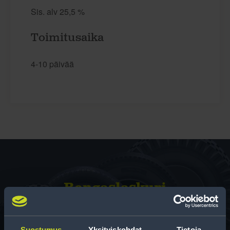
Sis. alv 25,5 %
Toimitusaika
4-10 päivää
Rengas­laskuri
Auttaa sinua valitsemaan oikean kokoisen renkaan,
kun vaihdat rengaskokoa.
Suostumus
Yksityiskohdat
Tietoja