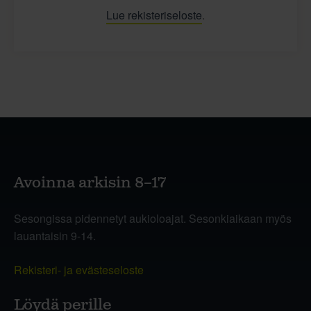
Lue rekisteriseloste
.
Avoinna arkisin 8–17
Sesongissa pidennetyt aukioloajat. Sesonkiaikaan myös
lauantaisin 9-14.
Rekisteri- ja evästeseloste
Löydä perille