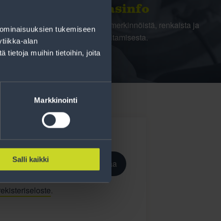
Rengasinfo
Tavallisen ihmisen tietoa merkinnöistä, renkaista ja
 ominaisuuksien tukemiseen
niiden huoltamisesta.
tiikka-alan
ietoja muihin tietoihin, joita
Markkinointi
Salli kaikki
Tilaa
ekisteriseloste
.