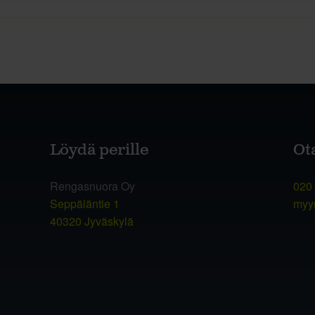
Löydä perille
Ot
Rengasnuora Oy
020
Seppäläntie 1
myy
40320 Jyväskylä