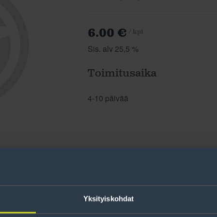
6.00 €
/ kpl
Sis. alv 25,5 %
Toimitusaika
4-10 päivää
Yksityiskohdat