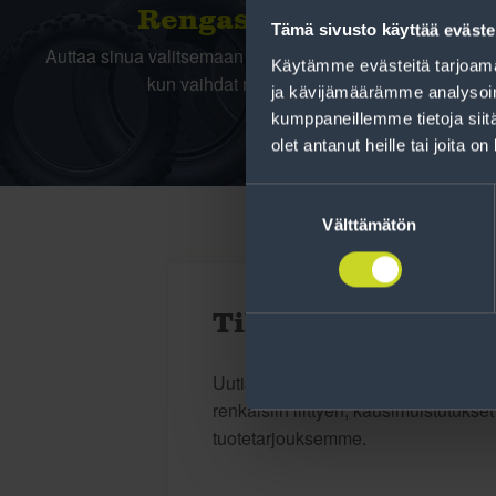
Rengas­laskuri
Tämä sivusto käyttää eväste
Auttaa sinua valitsemaan oikean kokoisen renkaan,
Käytämme evästeitä tarjoama
kun vaihdat rengaskokoa.
ja kävijämäärämme analysoim
kumppaneillemme tietoja siitä
olet antanut heille tai joita o
Suostumuksen
valinta
Välttämätön
Tilaa uutiskirje
Uutiskirjeessä saat autonomistajan a
renkaisiin liittyen, kausimuistutukse
tuotetarjouksemme.