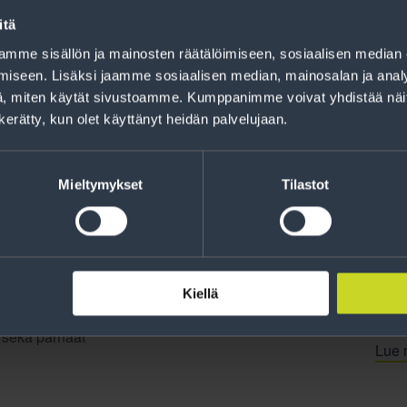
Rahoitus
itä
Tee ostoksesi RengasCenter-tilillä. Saat
mme sisällön ja mainosten räätälöimiseen, sosiaalisen median
maksuaikaa renkaillesi.
iseen. Lisäksi jaamme sosiaalisen median, mainosalan ja analy
, miten käytät sivustoamme. Kumppanimme voivat yhdistää näitä t
n kerätty, kun olet käyttänyt heidän palvelujaan.
Mieltymykset
Tilastot
Kiellä
jankohtaista tietoa
t sekä parhaat
Lue r