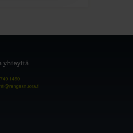
a yhteyttä
 740 1460
nti@rengasnuora.fi