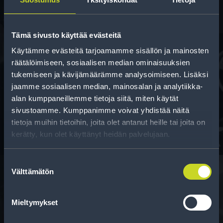
Tämä sivusto käyttää evästeitä
Käytämme evästeitä tarjoamamme sisällön ja mainosten
räätälöimiseen, sosiaalisen median ominaisuuksien
tukemiseen ja kävijämäärämme analysoimiseen. Lisäksi
Rahoitus
jaamme sosiaalisen median, mainosalan ja analytiikka-
Tee ostoksesi RengasCenter-tilillä. Saat
alan kumppaneillemme tietoja siitä, miten käytät
maksuaikaa renkaillesi.
sivustoamme. Kumppanimme voivat yhdistää näitä
tietoja muihin tietoihin, joita olet antanut heille tai joita on
kerätty, kun olet käyttänyt heidän palvelujaan.
Suostumuksen
Välttämätön
valinta
Rengasinfo
Mieltymykset
Tavallisen ihmisen tietoa merkinnöistä, renkaista ja