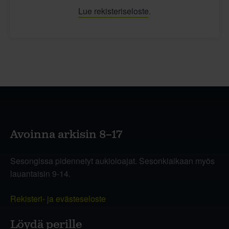
Lue rekisteriseloste
.
Avoinna arkisin 8–17
Sesongissa pidennetyt aukioloajat. Sesonkiaikaan myös
lauantaisin 9-14.
Rekisteri- ja evästeseloste
Löydä perille