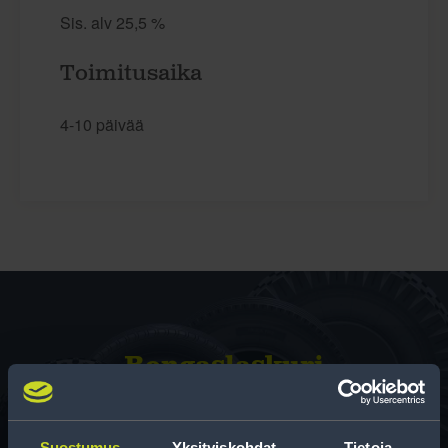
Sis. alv 25,5 %
Toimitusaika
4-10 päivää
Rengas­laskuri
Auttaa sinua valitsemaan oikean kokoisen renkaan,
kun vaihdat rengaskokoa.
Suostumus
Yksityiskohdat
Tietoja