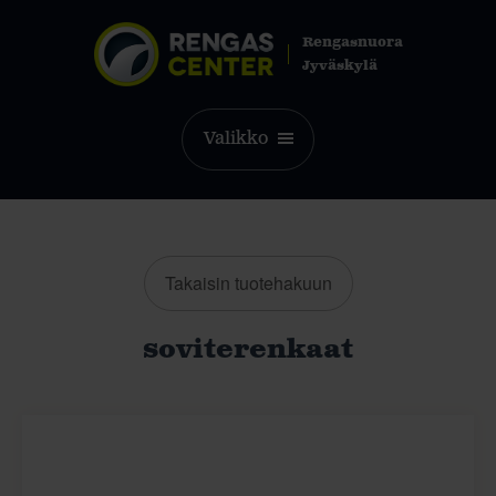
Rengasnuora
Jyväskylä
Valikko
Takaisin tuotehakuun
soviterenkaat