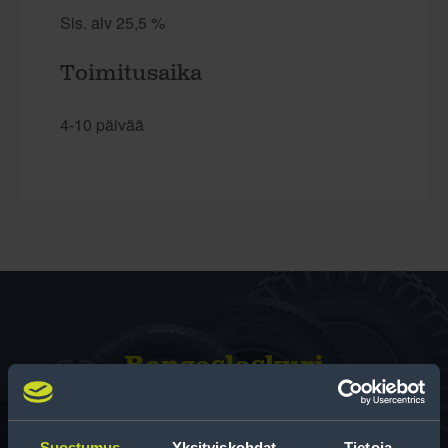
Sis. alv 25,5 %
Toimitusaika
4-10 päivää
Rengas­laskuri
Auttaa sinua valitsemaan oikean kokoisen renkaan,
kun vaihdat rengaskokoa.
Suostumus
Yksityiskohdat
Tietoja