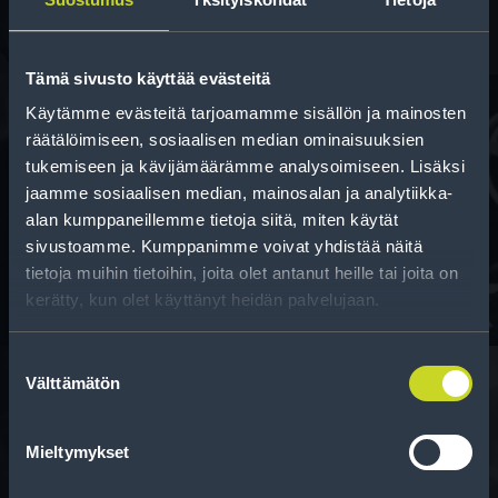
Tämä sivusto käyttää evästeitä
Käytämme evästeitä tarjoamamme sisällön ja mainosten
räätälöimiseen, sosiaalisen median ominaisuuksien
tukemiseen ja kävijämäärämme analysoimiseen. Lisäksi
Rahoitus
jaamme sosiaalisen median, mainosalan ja analytiikka-
Tee ostoksesi RengasCenter-tilillä. Saat
alan kumppaneillemme tietoja siitä, miten käytät
maksuaikaa renkaillesi.
sivustoamme. Kumppanimme voivat yhdistää näitä
tietoja muihin tietoihin, joita olet antanut heille tai joita on
kerätty, kun olet käyttänyt heidän palvelujaan.
Suostumuksen
Välttämätön
valinta
Rengasinfo
Mieltymykset
Tavallisen ihmisen tietoa merkinnöistä, renkaista ja