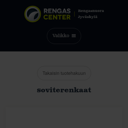
Rengasnuora
Jyväskylä
Valikko
Takaisin tuotehakuun
soviterenkaat