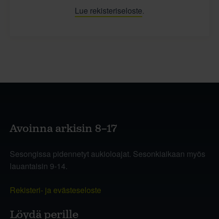
Lue rekisteriseloste
.
Avoinna arkisin 8–17
Sesongissa pidennetyt aukioloajat. Sesonkiaikaan myös
lauantaisin 9-14.
Rekisteri- ja evästeseloste
Löydä perille