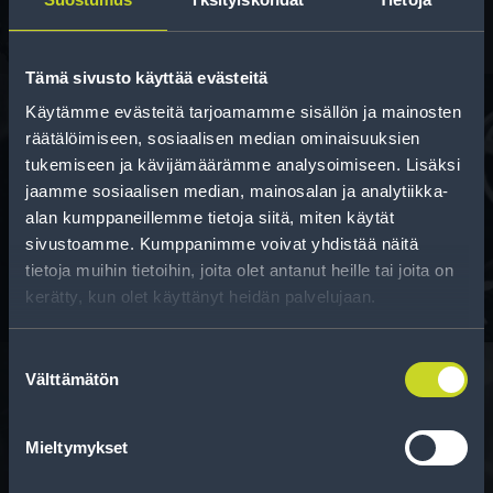
Tämä sivusto käyttää evästeitä
Käytämme evästeitä tarjoamamme sisällön ja mainosten
räätälöimiseen, sosiaalisen median ominaisuuksien
tukemiseen ja kävijämäärämme analysoimiseen. Lisäksi
Rahoitus
jaamme sosiaalisen median, mainosalan ja analytiikka-
Tee ostoksesi RengasCenter-tilillä. Saat
alan kumppaneillemme tietoja siitä, miten käytät
maksuaikaa renkaillesi.
sivustoamme. Kumppanimme voivat yhdistää näitä
tietoja muihin tietoihin, joita olet antanut heille tai joita on
kerätty, kun olet käyttänyt heidän palvelujaan.
Suostumuksen
Välttämätön
valinta
Rengasinfo
Mieltymykset
Tavallisen ihmisen tietoa merkinnöistä, renkaista ja