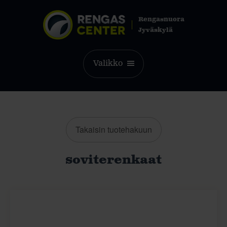
Rengasnuora
Jyväskylä
Valikko
Takaisin tuotehakuun
soviterenkaat