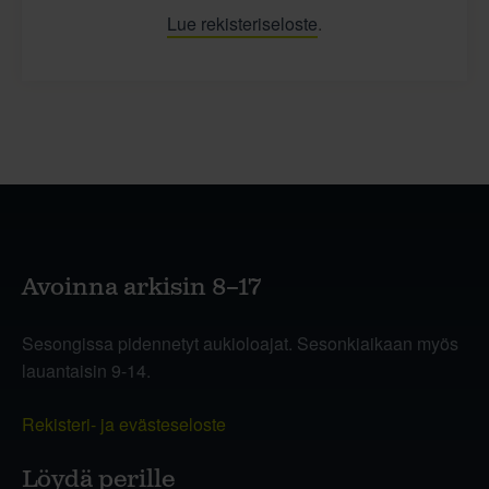
Lue rekisteriseloste
.
Avoinna arkisin 8–17
Sesongissa pidennetyt aukioloajat. Sesonkiaikaan myös
lauantaisin 9-14.
Rekisteri- ja evästeseloste
Löydä perille