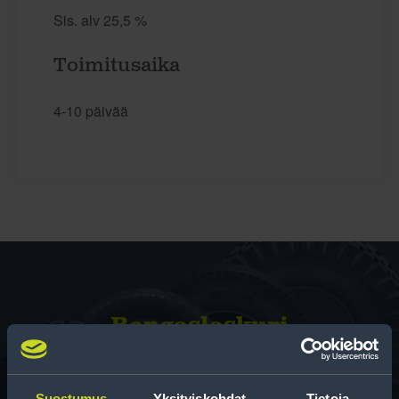
Sis. alv 25,5 %
Toimitusaika
4-10 päivää
Rengas­laskuri
Auttaa sinua valitsemaan oikean kokoisen renkaan,
kun vaihdat rengaskokoa.
Suostumus
Yksityiskohdat
Tietoja