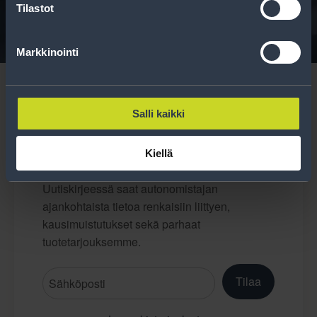
Tilastot
Markkinointi
Salli kaikki
Tilaa uutiskirje
Kiellä
Uutiskirjeessä saat autonomistajan
ajankohtaista tietoa renkaisiin liittyen,
kausimuistutukset sekä parhaat
tuotetarjouksemme.
Tilaa