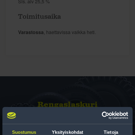
Sis. alv 25,5 %
Toimitusaika
Varastossa
, haettavissa vaikka heti.
Rengas­laskuri
Auttaa sinua valitsemaan oikean kokoisen renkaan,
kun vaihdat rengaskokoa.
Suostumus
Yksityiskohdat
Tietoja