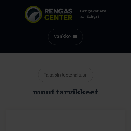
Rengasnuora
Jyväskylä
Valikko
Takaisin tuotehakuun
muut tarvikkeet