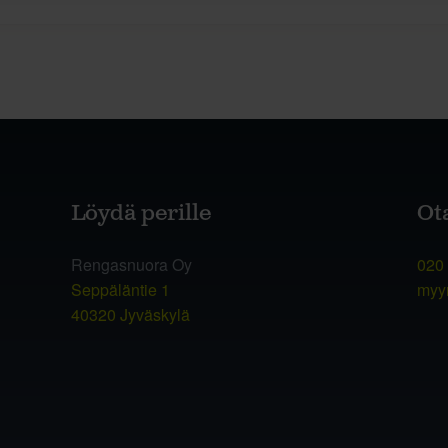
Löydä perille
Ot
Rengasnuora Oy
020
Seppäläntie 1
myy
40320 Jyväskylä