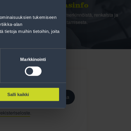
Rengasinfo
Tavallisen ihmisen tietoa merkinnöistä, renkaista ja
 ominaisuuksien tukemiseen
niiden huoltamisesta.
tiikka-alan
ietoja muihin tietoihin, joita
Markkinointi
Salli kaikki
Tilaa
ekisteriseloste
.