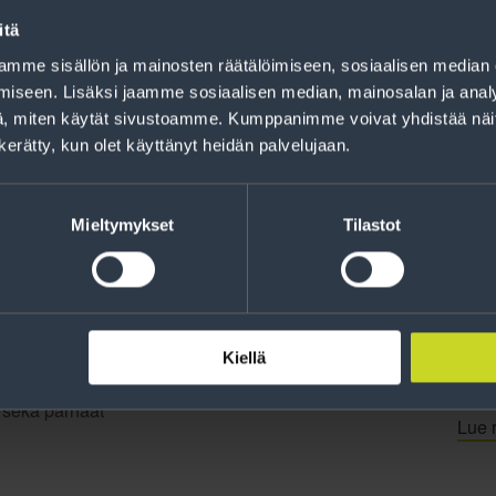
Rahoitus
itä
Tee ostoksesi RengasCenter-tilillä. Saat
mme sisällön ja mainosten räätälöimiseen, sosiaalisen median
maksuaikaa renkaillesi.
iseen. Lisäksi jaamme sosiaalisen median, mainosalan ja analy
, miten käytät sivustoamme. Kumppanimme voivat yhdistää näitä t
n kerätty, kun olet käyttänyt heidän palvelujaan.
Mieltymykset
Tilastot
Kiellä
jankohtaista tietoa
t sekä parhaat
Lue r