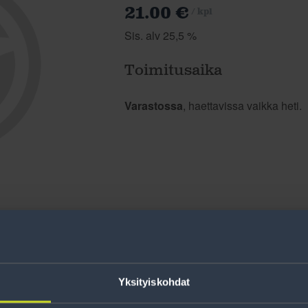
21.00 €
/ kpl
Sis. alv 25,5 %
Toimitusaika
Varastossa
, haettavissa vaikka heti.
Yksityiskohdat