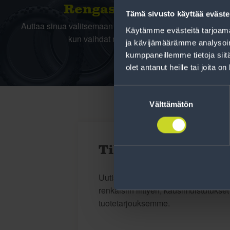
Rengas­laskuri
Tämä sivusto käyttää eväste
Auttaa sinua valitsemaan oikean kokoisen renkaan,
Käytämme evästeitä tarjoama
kun vaihdat rengaskokoa.
ja kävijämäärämme analysoim
kumppaneillemme tietoja siitä
olet antanut heille tai joita o
Suostumuksen
valinta
Välttämätön
Tilaa uutiskirje
Uutiskirjeessä saat autonomistajan a
renkaisiin liittyen, kausimuistutukse
tuotetarjouksemme.