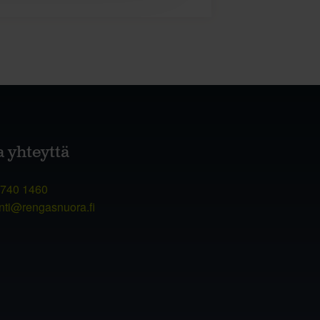
a yhteyttä
 740 1460
nti@rengasnuora.fi