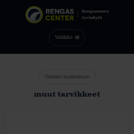
Rengasnuora
Jyväskylä
Valikko
Takaisin tuotehakuun
muut tarvikkeet