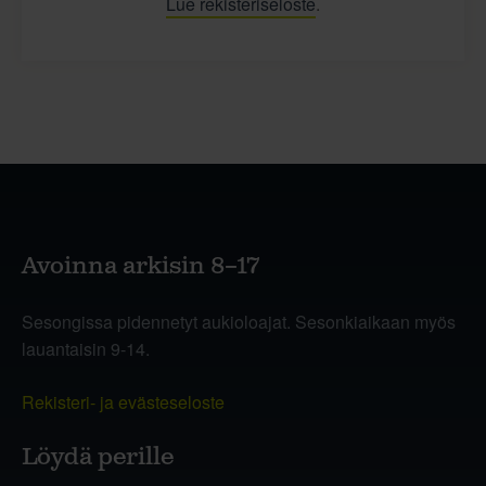
Lue rekisteriseloste
.
Avoinna arkisin 8–17
Sesongissa pidennetyt aukioloajat. Sesonkiaikaan myös
lauantaisin 9-14.
Rekisteri- ja evästeseloste
Löydä perille