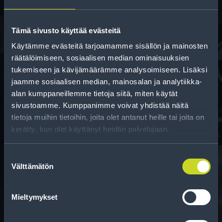
Tämä sivusto käyttää evästeitä
Käytämme evästeitä tarjoamamme sisällön ja mainosten
räätälöimiseen, sosiaalisen median ominaisuuksien
Rahoitus
tukemiseen ja kävijämäärämme analysoimiseen. Lisäksi
jaamme sosiaalisen median, mainosalan ja analytiikka-
Tee ostoksesi RengasCenter-tilillä. Saat
alan kumppaneillemme tietoja siitä, miten käytät
maksuaikaa renkaillesi.
sivustoamme. Kumppanimme voivat yhdistää näitä
tietoja muihin tietoihin, joita olet antanut heille tai joita on
kerätty, kun olet käyttänyt heidän palvelujaan.
Suostumuksen
Välttämätön
valinta
Rengasinfo
Mieltymykset
Tavallisen ihmisen tietoa merkinnöistä, renkaista ja
niiden huoltamisesta.