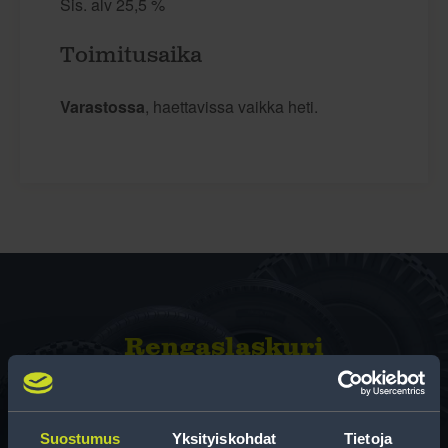
Sis. alv 25,5 %
Toimitusaika
Varastossa
, haettavissa vaikka heti.
Rengas­laskuri
Auttaa sinua valitsemaan oikean kokoisen renkaan,
kun vaihdat rengaskokoa.
Suostumus
Yksityiskohdat
Tietoja