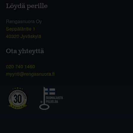
Löydä perille
Rengasnuora Oy
Seppäläntie 1
40320 Jyväskylä
Ota yhteyttä
020 740 1460
myynti@rengasnuora.fi