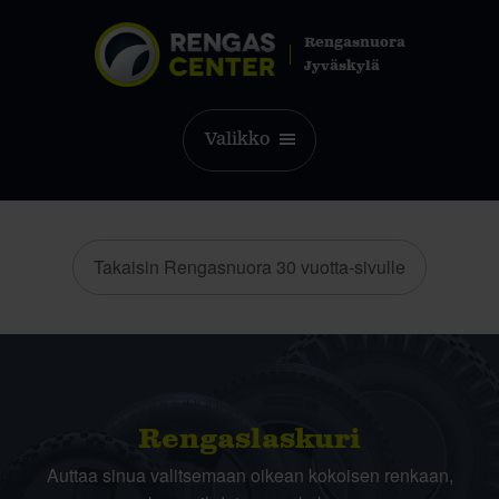
Rengasnuora
Jyväskylä
Valikko
Takaisin Rengasnuora 30 vuotta-sivulle
Rengas­laskuri
Auttaa sinua valitsemaan oikean kokoisen renkaan,