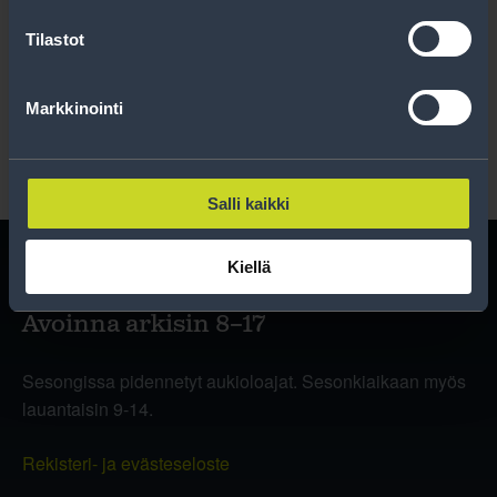
Tilastot
Lue rekisteriseloste
.
Markkinointi
Salli kaikki
Kiellä
Avoinna arkisin 8–17
Sesongissa pidennetyt aukioloajat. Sesonkiaikaan myös
lauantaisin 9-14.
Rekisteri- ja evästeseloste