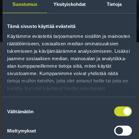
Suostumus
Yksityiskohdat
Tietoja
Tavallisen ihmisen tietoa merkinnöistä, renkaista ja
niiden huoltamisesta.
Tämä sivusto käyttää evästeitä
Käytämme evästeitä tarjoamamme sisällön ja mainosten
räätälöimiseen, sosiaalisen median ominaisuuksien
tukemiseen ja kävijämäärämme analysoimiseen. Lisäksi
jaamme sosiaalisen median, mainosalan ja analytiikka-
alan kumppaneillemme tietoja siitä, miten käytät
sivustoamme. Kumppanimme voivat yhdistää näitä
Tilaa uutiskirje
tietoja muihin tietoihin, joita olet antanut heille tai joita on
kerätty, kun olet käyttänyt heidän palvelujaan.
Uutiskirjeessä saat autonomistajan
ajankohtaista tietoa renkaisiin liittyen,
Suostumuksen
Välttämätön
kausimuistutukset sekä parhaat
valinta
tuotetarjouksemme.
Mieltymykset
Tilaa