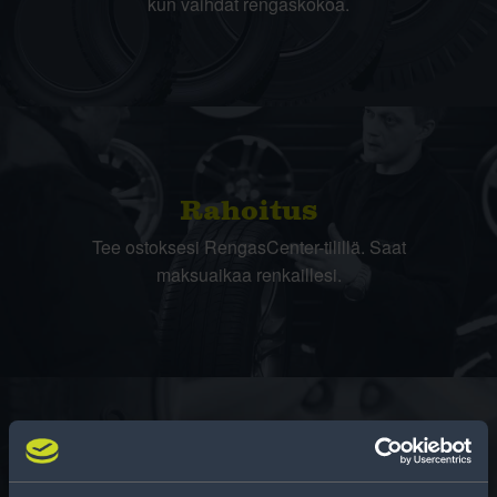
kun vaihdat rengaskokoa.
Rahoitus
Tee ostoksesi RengasCenter-tilillä. Saat
maksuaikaa renkaillesi.
Rengasinfo