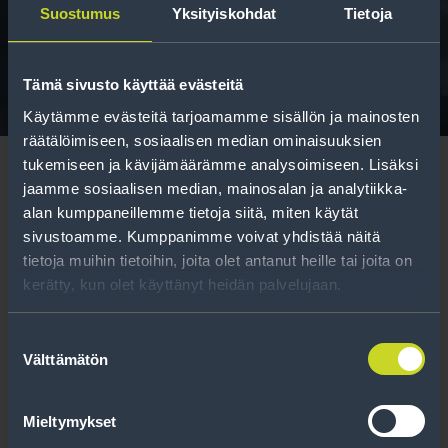
Suostumus
Yksityiskohdat
Tietoja
Tavallisen ihmisen tietoa merkinnöistä, renkaista ja
niiden huoltamisesta.
Tämä sivusto käyttää evästeitä
Käytämme evästeitä tarjoamamme sisällön ja mainosten
räätälöimiseen, sosiaalisen median ominaisuuksien
tukemiseen ja kävijämäärämme analysoimiseen. Lisäksi
jaamme sosiaalisen median, mainosalan ja analytiikka-
alan kumppaneillemme tietoja siitä, miten käytät
sivustoamme. Kumppanimme voivat yhdistää näitä
Tilaa uutiskirje
tietoja muihin tietoihin, joita olet antanut heille tai joita on
kerätty, kun olet käyttänyt heidän palvelujaan.
Uutiskirjeessä saat autonomistajan
ajankohtaista tietoa renkaisiin liittyen,
Suostumuksen
Välttämätön
kausimuistutukset sekä parhaat
valinta
tuotetarjouksemme.
Mieltymykset
Tilaa