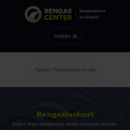
Rengasnuora
Jyväskylä
Valikko
Takaisin Rengastietoa-sivulle
Rengas­laskuri
Auttaa sinua valitsemaan oikean kokoisen renkaan,