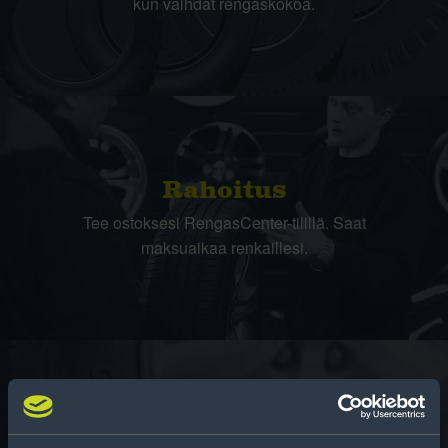
kun vaihdat rengaskokoa.
Rahoitus
Tee ostoksesi RengasCenter-tilillä. Saat
maksuaikaa renkaillesi.
Rengasinfo