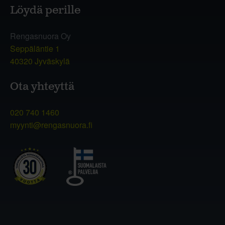
Löydä perille
Rengasnuora Oy
Seppäläntie 1
40320 Jyväskylä
Ota yhteyttä
020 740 1460
myynti@rengasnuora.fi