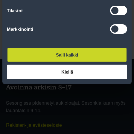
Tilastot
Lue rekisteriseloste
.
Markkinointi
Salli kaikki
Kiellä
Avoinna arkisin 8–17
Sesongissa pidennetyt aukioloajat. Sesonkiaikaan myös
lauantaisin 9-14.
Rekisteri- ja evästeseloste