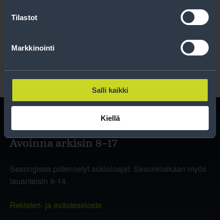
Tilastot
Lue rekisteriseloste
.
Markkinointi
Salli kaikki
Kiellä
Avoinna arkisin 8–17
Sesongissa pidennetyt aukioloajat. Sesonkiaikaan myös
lauantaisin 9-14.
Rekisteri- ja evästeseloste