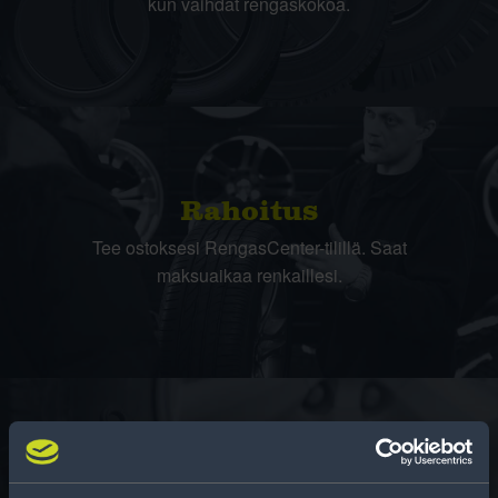
kun vaihdat rengaskokoa.
Rahoitus
Tee ostoksesi RengasCenter-tilillä. Saat
maksuaikaa renkaillesi.
Rengasinfo