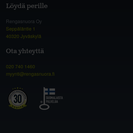
Löydä perille
Rengasnuora Oy
Seppäläntie 1
40320 Jyväskylä
Ota yhteyttä
020 740 1460
myynti@rengasnuora.fi