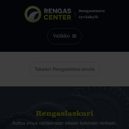
Rengasnuora
Jyväskylä
Valikko
Takaisin Rengastietoa-sivulle
Rengas­laskuri
Auttaa sinua valitsemaan oikean kokoisen renkaan,