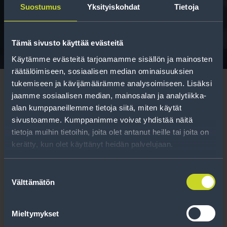
Suostumus
Yksityiskohdat
Tietoja
Tavallisen ihmisen tietoa merkinnöistä, renkaista ja
niiden huoltamisesta.
Tämä sivusto käyttää evästeitä
Käytämme evästeitä tarjoamamme sisällön ja mainosten
räätälöimiseen, sosiaalisen median ominaisuuksien
tukemiseen ja kävijämäärämme analysoimiseen. Lisäksi
jaamme sosiaalisen median, mainosalan ja analytiikka-
alan kumppaneillemme tietoja siitä, miten käytät
sivustoamme. Kumppanimme voivat yhdistää näitä
Tilaa uutiskirje
tietoja muihin tietoihin, joita olet antanut heille tai joita on
kerätty, kun olet käyttänyt heidän palvelujaan.
Uutiskirjeessä saat autonomistajan
ajankohtaista tietoa renkaisiin liittyen,
Suostumuksen
Välttämätön
kausimuistutukset sekä parhaat
valinta
tuotetarjouksemme.
Mieltymykset
Tilaa