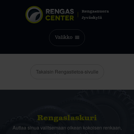
Rengasnuora
Jyväskylä
Valikko
Takaisin Rengastietoa-sivulle
Rengas­laskuri
Auttaa sinua valitsemaan oikean kokoisen renkaan,