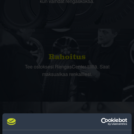
kun vaihdat rengaskokoa.
Rahoitus
Tee ostoksesi RengasCenter-tilillä. Saat
maksuaikaa renkaillesi.
Rengasinfo