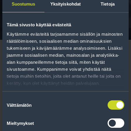
Suostumus
Yksityiskohdat
Tietoja
Tavallisen ihmisen tietoa merkinnöistä, renkaista ja
niiden huoltamisesta.
Tämä sivusto käyttää evästeitä
Käytämme evästeitä tarjoamamme sisällön ja mainosten
räätälöimiseen, sosiaalisen median ominaisuuksien
tukemiseen ja kävijämäärämme analysoimiseen. Lisäksi
jaamme sosiaalisen median, mainosalan ja analytiikka-
alan kumppaneillemme tietoja siitä, miten käytät
sivustoamme. Kumppanimme voivat yhdistää näitä
Tilaa uutiskirje
tietoja muihin tietoihin, joita olet antanut heille tai joita on
kerätty, kun olet käyttänyt heidän palvelujaan.
Uutiskirjeessä saat autonomistajan
ajankohtaista tietoa renkaisiin liittyen,
Suostumuksen
Välttämätön
kausimuistutukset sekä parhaat
valinta
tuotetarjouksemme.
Mieltymykset
Tilaa