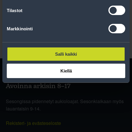
Tilastot
Lue rekisteriseloste
.
Markkinointi
Salli kaikki
Kiellä
Avoinna arkisin 8–17
Sesongissa pidennetyt aukioloajat. Sesonkiaikaan myös
lauantaisin 9-14.
Rekisteri- ja evästeseloste