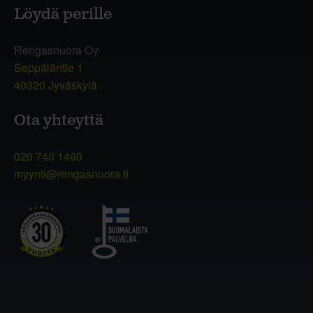
Löydä perille
Rengasnuora Oy
Seppäläntie 1
40320 Jyväskylä
Ota yhteyttä
020 740 1460
myynti@rengasnuora.fi