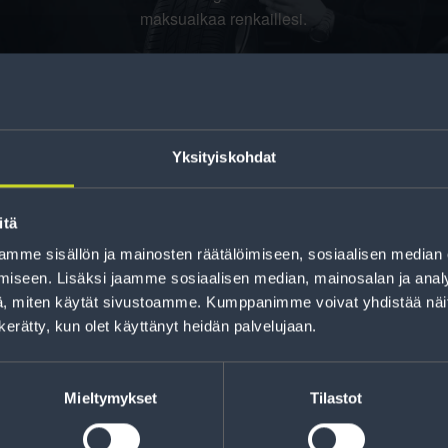
maksuaikaa renkaillesi.
Yksityiskohdat
itä
mme sisällön ja mainosten räätälöimiseen, sosiaalisen median
iseen. Lisäksi jaamme sosiaalisen median, mainosalan ja analy
jankohtaista tietoa
, miten käytät sivustoamme. Kumppanimme voivat yhdistää näitä t
t sekä parhaat
Lue r
n kerätty, kun olet käyttänyt heidän palvelujaan.
Mieltymykset
Tilastot