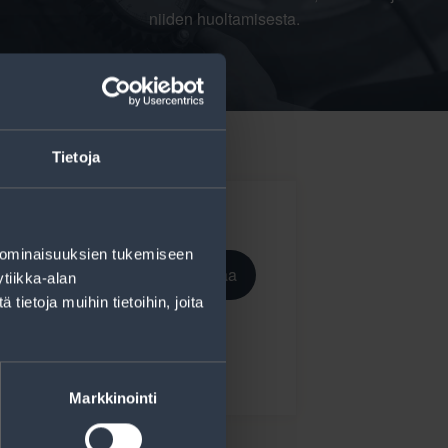
niiden huoltamisesta.
Tietoja
 ominaisuuksien tukemiseen
Tilaa
tiikka-alan
ietoja muihin tietoihin, joita
ekisteriseloste
.
Markkinointi