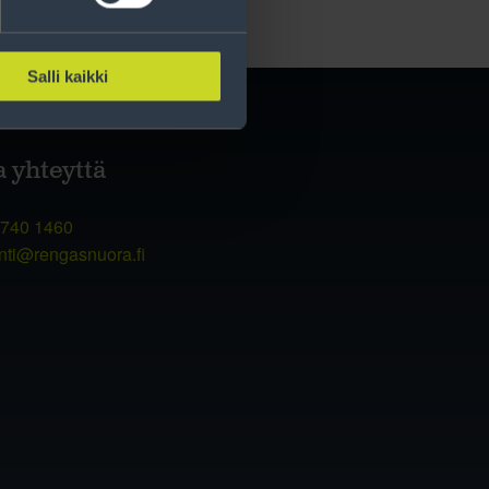
Salli kaikki
a yhteyttä
 740 1460
nti@rengasnuora.fi