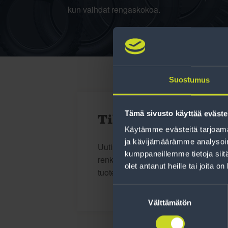
kun vaihdat rengaskokoa.
Suostumus
Tämä sivusto käyttää eväste
Tilaa uutiskirje
Käytämme evästeitä tarjoama
ja kävijämäärämme analysoim
Uutiskirjeessä saat autonomistajan a
kumppaneillemme tietoja siitä
renkaisiin liittyen, kausimuistutukse
olet antanut heille tai joita o
tuotetarjouksemme.
Suostumuksen
valinta
Välttämätön