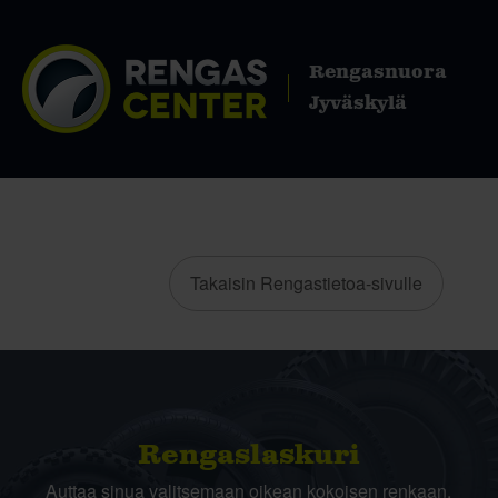
Rengasnuora
Jyväskylä
Takaisin Rengastietoa-sivulle
Rengas­laskuri
Auttaa sinua valitsemaan oikean kokoisen renkaan,