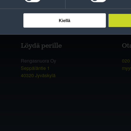
Kiellä
Löydä perille
Ot
Rengasnuora Oy
020
Seppäläntie 1
myy
40320 Jyväskylä