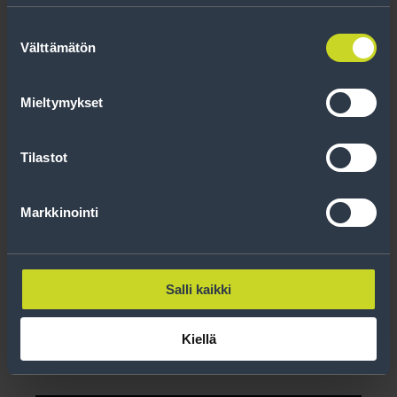
Suostumuksen
Välttämätön
valinta
Mieltymykset
Tilastot
Markkinointi
Soviterengas 72,2-63,4
Salli kaikki
Lue lisää
Kiellä