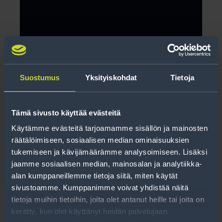
Suostumus
Yksityiskohdat
Tietoja
Tämä sivusto käyttää evästeitä
Käytämme evästeitä tarjoamamme sisällön ja mainosten
Soviterengas 72,2-60,1
räätälöimiseen, sosiaalisen median ominaisuuksien
tukemiseen ja kävijämäärämme analysoimiseen. Lisäksi
jaamme sosiaalisen median, mainosalan ja analytiikka-
Lue lisää
alan kumppaneillemme tietoja siitä, miten käytät
sivustoamme. Kumppanimme voivat yhdistää näitä
tietoja muihin tietoihin, joita olet antanut heille tai joita on
kerätty, kun olet käyttänyt heidän palvelujaan.