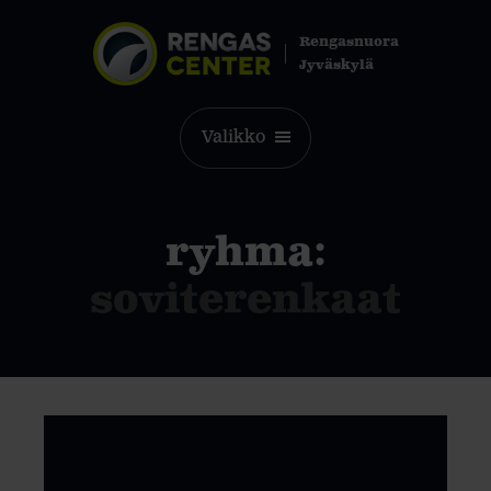
Rengasnuora
Jyväskylä
Valikko
ryhma:
soviterenkaat