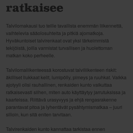
ratkaisee
Talvilomakausi tuo teille tavallista enemmän liikennettä,
vaihtelevia sääolosuhteita ja pitkiä ajomatkoja.
Hyväkuntoiset talvirenkaat ovat yksi tärkeimmistä
tekijöistä, joilla varmistat turvallisen ja huolettoman
matkan koko perheelle.
Talvilomaliikenteessä korostuvat talviliikenteen riskit:
äkilliset liukkaat kelit, lumipölly, pimeys ja ruuhkat. Vaikka
ajotyyli olisi rauhallinen, renkaiden kunto vaikuttaa
ratkaisevasti siihen, miten auto käyttäytyy jarrutuksissa ja
kaarteissa. Riittävä urasyvyys ja ehjä rengasrakenne
parantavat pitoa ja lyhentävät pysähtymismatkaa – juuri
silloin, kun sitä eniten tarvitaan.
Talvirenkaiden kunto kannattaa tarkistaa ennen