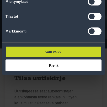
Mieltymykset
Rengasinfo
Tilastot
Tavallisen ihmisen tietoa merkinnöistä, renkaista ja
niiden huoltamisesta.
Markkinointi
Salli kaikki
Kiellä
Tilaa uutiskirje
Uutiskirjeessä saat autonomistajan
ajankohtaista tietoa renkaisiin liittyen,
kausimuistutukset sekä parhaat