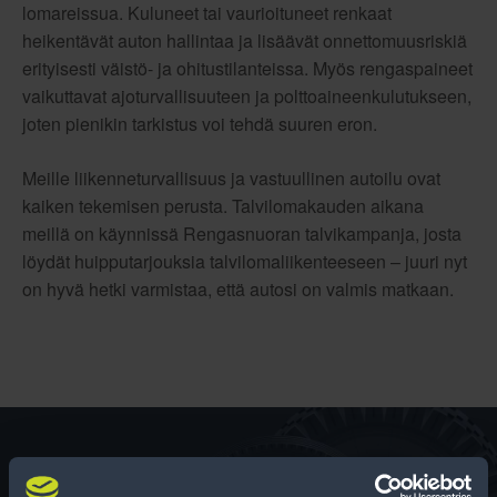
lomareissua. Kuluneet tai vaurioituneet renkaat
heikentävät auton hallintaa ja lisäävät onnettomuusriskiä
erityisesti väistö- ja ohitustilanteissa. Myös rengaspaineet
vaikuttavat ajoturvallisuuteen ja polttoaineenkulutukseen,
joten pienikin tarkistus voi tehdä suuren eron.
Meille liikenneturvallisuus ja vastuullinen autoilu ovat
kaiken tekemisen perusta. Talvilomakauden aikana
meillä on käynnissä Rengasnuoran talvikampanja, josta
löydät huipputarjouksia talvilomaliikenteeseen – juuri nyt
on hyvä hetki varmistaa, että autosi on valmis matkaan.