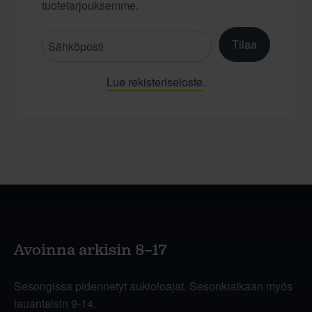
tuotetarjouksemme.
Tilaa
Lue rekisteriseloste
.
Avoinna arkisin 8–17
Sesongissa pidennetyt aukioloajat. Sesonkiaikaan myös
lauantaisin 9-14.