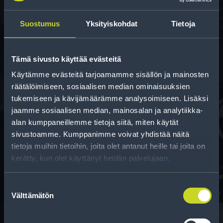
Rengas­laskuri
Auttaa sinua valitsemaan oikean kokoisen renkaan,
Suostumus
Yksityiskohdat
Tietoja
kun vaihdat rengaskokoa.
Tämä sivusto käyttää evästeitä
Käytämme evästeitä tarjoamamme sisällön ja mainosten
räätälöimiseen, sosiaalisen median ominaisuuksien
tukemiseen ja kävijämäärämme analysoimiseen. Lisäksi
jaamme sosiaalisen median, mainosalan ja analytiikka-
alan kumppaneillemme tietoja siitä, miten käytät
Rahoitus
sivustoamme. Kumppanimme voivat yhdistää näitä
Tee ostoksesi RengasCenter-tilillä. Saat
tietoja muihin tietoihin, joita olet antanut heille tai joita on
maksuaikaa renkaillesi.
kerätty, kun olet käyttänyt heidän palvelujaan.
Suostumuksen
Välttämätön
valinta