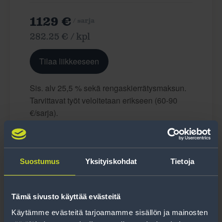
1129 €
/ sarja
282.25 € / kpl
Tilaa liikkeeseen
Sis. alv 25,5 % sekä rengaskierrätysmaksun.
Tarvittavat työt veloitetaan erikseen (60-90
€/sarja).
Toimitusaika
Suostumus
Yksityiskohdat
Tietoja
Tilattavissa
Tämä sivusto käyttää evästeitä
Käytämme evästeitä tarjoamamme sisällön ja mainosten