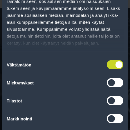
räätälöimiseen, sosiaalisen median ominaisuuksien
tukemiseen ja kävijämäärämme analysoimiseen. Lisäksi
jaamme sosiaalisen median, mainosalan ja analytiikka-
alan kumppaneillemme tietoja siitä, miten käytät
sivustoamme. Kumppanimme voivat yhdistää näitä
Rengas­laskuri
tietoja muihin tietoihin, joita olet antanut heille tai joita on
kerätty, kun olet käyttänyt heidän palvelujaan.
Auttaa sinua valitsemaan oikean kokoisen renkaan,
kun vaihdat rengaskokoa.
Suostumuksen
Välttämätön
valinta
Mieltymykset
Tilastot
Rahoitus
Tee ostoksesi RengasCenter-tilillä. Saat
Markkinointi
maksuaikaa renkaillesi.