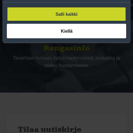
Salli kaikki
Kiellä
Rengasinfo
Tavallisen ihmisen tietoa merkinnöistä, renkaista ja
niiden huoltamisesta.
Tilaa uutiskirje