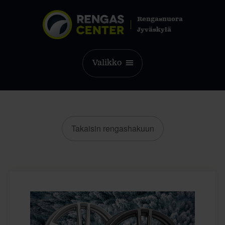
Rengasnuora
Jyväskylä
Valikko
Takaisin rengashakuun