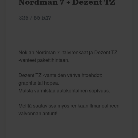
Nordman 7 + Dezent TZ
225 / 55 R17
Nokian Nordman 7 -talvirenkaat ja Dezent TZ
-vanteet pakettihintaan.
Dezent TZ -vanteiden värivaihtoehdot:
graphite tai hopea.
Muista varmistaa autokohtainen sopivuus.
Meiltä saatavissa myös renkaan ilmanpaineen
valvonnan anturit!