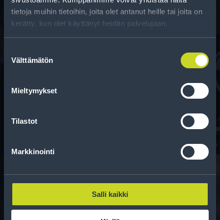
tietoja muihin tietoihin, joita olet antanut heille tai joita on
kerätty, kun olet käyttänyt heidän palvelujaan.
Suostumuksen
Välttämätön
valinta
Rahoitus
Mieltymykset
Tee ostoksesi RengasCenter-tilillä. Saat
maksuaikaa renkaillesi.
Tilastot
Markkinointi
Salli kaikki
Rengasinfo
Tavallisen ihmisen tietoa merkinnöistä, renkaista ja