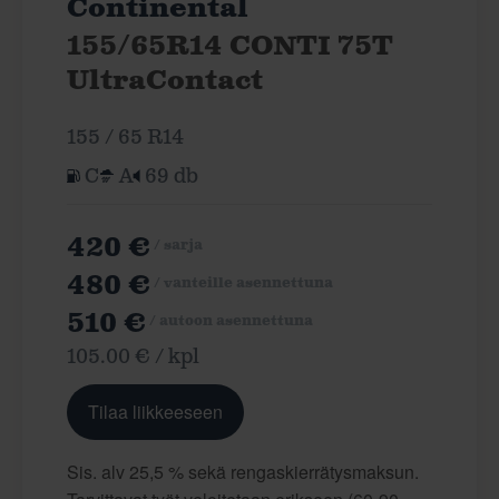
Continental
155/65R14 CONTI 75T
UltraContact
155 / 65 R14
C
A
69 db
420 €
/ sarja
480 €
/ vanteille asennettuna
510 €
/ autoon asennettuna
105.00 € / kpl
Tilaa liikkeeseen
Sis. alv 25,5 % sekä rengaskierrätysmaksun.