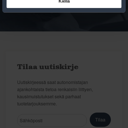
Kiellä
niiden huoltamisesta.
Tilaa uutiskirje
Uutiskirjeessä saat autonomistajan
ajankohtaista tietoa renkaisiin liittyen,
kausimuistutukset sekä parhaat
tuotetarjouksemme.
Tilaa