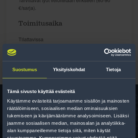
Tarvittavat työt veloitetaan erikseen (60-90
€/sarja).
Toimitusaika
Tilattavissa
Suostumus
Yksityiskohdat
Tietoja
Tämä sivusto käyttää evästeitä
Käytämme evästeitä tarjoamamme sisällön ja mainosten
räätälöimiseen, sosiaalisen median ominaisuuksien
Rengas­laskuri
tukemiseen ja kävijämäärämme analysoimiseen. Lisäksi
Auttaa sinua valitsemaan oikean kokoisen renkaan,
jaamme sosiaalisen median, mainosalan ja analytiikka-
kun vaihdat rengaskokoa.
alan kumppaneillemme tietoja siitä, miten käytät
sivustoamme. Kumppanimme voivat yhdistää näitä