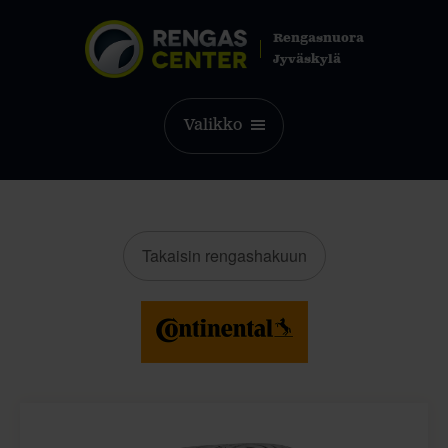
Rengasnuora
Jyväskylä
Valikko
Takaisin rengashakuun