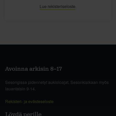
Lue rekisteriseloste
.
Avoinna arkisin 8–17
Sesongissa pidennetyt aukioloajat. Sesonkiaikaan myös
lauantaisin 9-14.
Rekisteri- ja evästeseloste
Löydä perille