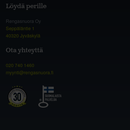
Löydä perille
Rengasnuora Oy
Seppäläntie 1
40320 Jyväskylä
Ota yhteyttä
020 740 1460
myynti@rengasnuora.fi