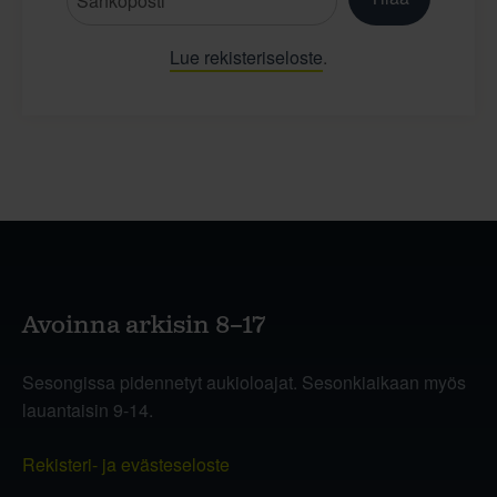
Lue rekisteriseloste
.
Avoinna arkisin 8–17
Sesongissa pidennetyt aukioloajat. Sesonkiaikaan myös
lauantaisin 9-14.
Rekisteri- ja evästeseloste