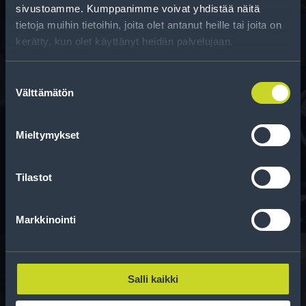
kun vaihdat rengaskokoa.
sivustoamme. Kumppanimme voivat yhdistää näitä
tietoja muihin tietoihin, joita olet antanut heille tai joita on
kerätty, kun olet käyttänyt heidän palvelujaan.
Suostumuksen
Välttämätön
valinta
Rahoitus
Mieltymykset
Tee ostoksesi RengasCenter-tilillä. Saat
maksuaikaa renkaillesi.
Tilastot
Markkinointi
Salli kaikki
Rengasinfo