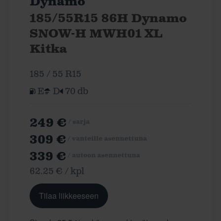
Dynamo
185/55R15 86H Dynamo
SNOW-H MWH01 XL
Kitka
185 / 55 R15
E
D
70 db
249 €
/ sarja
309 €
/ vanteille asennettuna
339 €
/ autoon asennettuna
62.25 € / kpl
Tilaa liikkeeseen