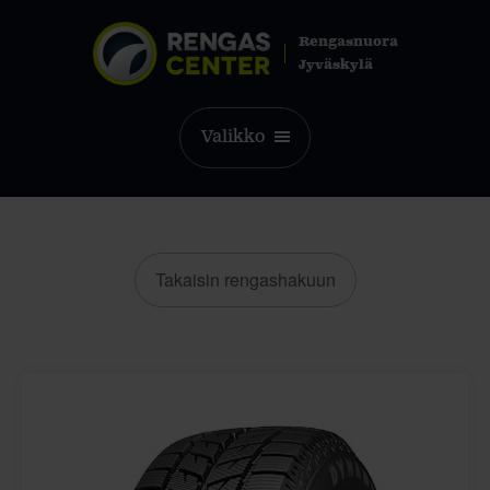
Rengasnuora
Jyväskylä
Valikko
Takaisin rengashakuun