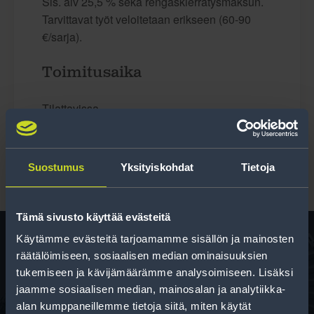
Sis. alv 25,5 % sekä rengaskierrätysmaksun.
Tarvittavat työt veloitetaan erikseen (60-90
€/sarja).
Toimitusaika
Tilattavissa
Suostumus
Yksityiskohdat
Tietoja
Tämä sivusto käyttää evästeitä
Käytämme evästeitä tarjoamamme sisällön ja mainosten
räätälöimiseen, sosiaalisen median ominaisuuksien
Rengas­laskuri
tukemiseen ja kävijämäärämme analysoimiseen. Lisäksi
jaamme sosiaalisen median, mainosalan ja analytiikka-
Auttaa sinua valitsemaan oikean kokoisen renkaan,
alan kumppaneillemme tietoja siitä, miten käytät