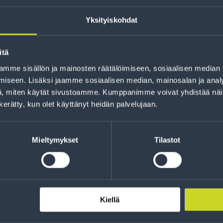
Yksityiskohdat
itä
mme sisällön ja mainosten räätälöimiseen, sosiaalisen median
iseen. Lisäksi jaamme sosiaalisen median, mainosalan ja analy
Rahoitus
, miten käytät sivustoamme. Kumppanimme voivat yhdistää näitä t
Tee ostoksesi RengasCenter-tilillä. Saat
n kerätty, kun olet käyttänyt heidän palvelujaan.
maksuaikaa renkaillesi.
Mieltymykset
Tilastot
Kiellä