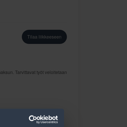
Tilaa liikkeeseen
ksun. Tarvittavat työt veloitetaan