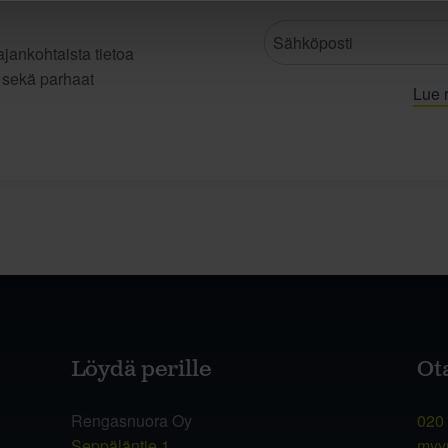
jankohtaista tietoa
t sekä parhaat
Lue r
Löydä perille
Ot
Rengasnuora Oy
020
Seppäläntie 1
myy