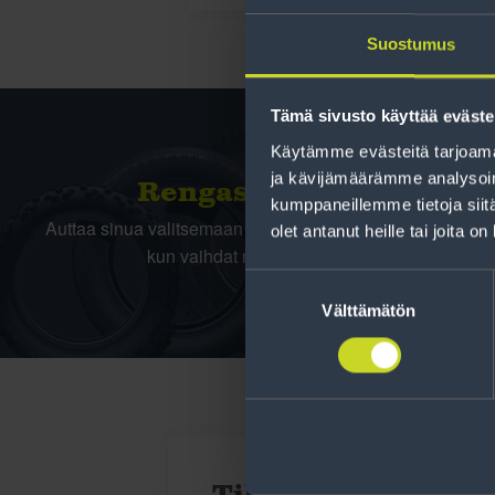
Suostumus
Tämä sivusto käyttää eväste
Käytämme evästeitä tarjoama
ja kävijämäärämme analysoim
Rengas­laskuri
kumppaneillemme tietoja siitä
Auttaa sinua valitsemaan oikean kokoisen renkaan,
olet antanut heille tai joita o
kun vaihdat rengaskokoa.
Suostumuksen
valinta
Välttämätön