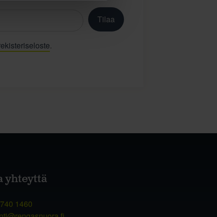
Tilaa
ekisteriseloste
.
a yhteyttä
 740 1460
nti@rengasnuora.fi