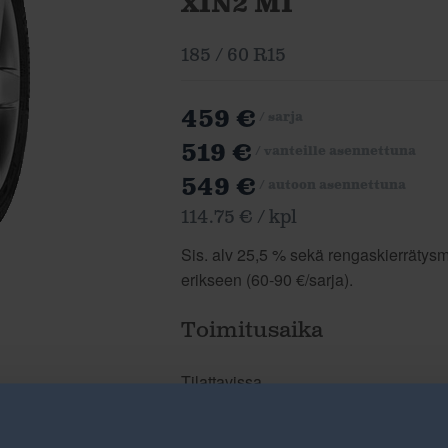
XIN2 MI
185 / 60 R15
459 €
/ sarja
519 €
/ vanteille asennettuna
549 €
/ autoon asennettuna
114.75 € / kpl
Sis. alv 25,5 % sekä rengaskierrätysma
erikseen (60-90 €/sarja).
Toimitusaika
Tilattavissa