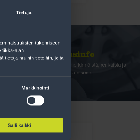
Tietoja
 ominaisuuksien tukemiseen
tiikka-alan
Rengasinfo
ietoja muihin tietoihin, joita
Tavallisen ihmisen tietoa merkinnöistä, renkaista ja
niiden huoltamisesta.
Markkinointi
Salli kaikki