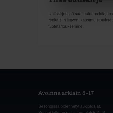
Tilaa uutiskirje
Uutiskirjeessä saat autonomistajan a
renkaisiin liittyen, kausimuistutukse
tuotetarjouksemme.
Avoinna arkisin 8–17
Sesongissa pidennetyt aukioloajat.
Sesonkiaikaan myös lauantaisin 9-14.