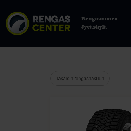
Rengasnuora
Jyväskylä
Takaisin rengashakuun