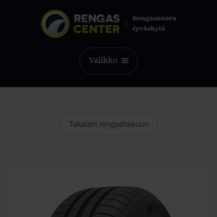
Rengasnuora
Jyväskylä
Valikko
Takaisin rengashakuun