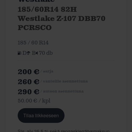
185/60R14 82H
Westlake Z-107 DBB70
PCRSCO
185 / 60 R14
D
B
70 db
200 €
/ sarja
260 €
/ vanteille asennettuna
290 €
/ autoon asennettuna
50.00 € / kpl
Tilaa liikkeeseen
Sis. alv 25,5 % sekä rengaskierrätysmaksun.