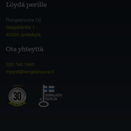
Löydä perille
Rengasnuora Oy
Seppäläntie 1
40320 Jyväskylä
Ota yhteyttä
020 740 1460
myynti@rengasnuora.fi