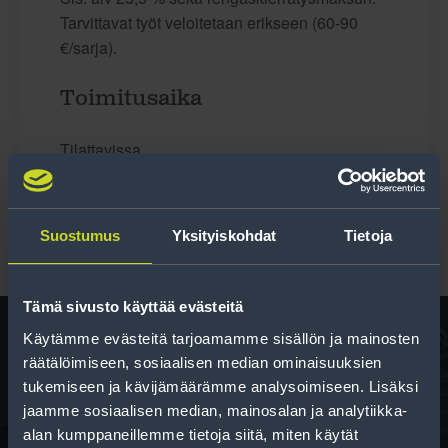
Tarvittavat työt veloitetaan erikseen (60-90
€/sarja).
Toimitusaika
Tilattavissa
Suostumus
Yksityiskohdat
Tietoja
Tämä sivusto käyttää evästeitä
Käytämme evästeitä tarjoamamme sisällön ja mainosten
räätälöimiseen, sosiaalisen median ominaisuuksien
Rengas­laskuri
tukemiseen ja kävijämäärämme analysoimiseen. Lisäksi
jaamme sosiaalisen median, mainosalan ja analytiikka-
Auttaa sinua valitsemaan oikean kokoisen renkaan,
alan kumppaneillemme tietoja siitä, miten käytät
kun vaihdat rengaskokoa.