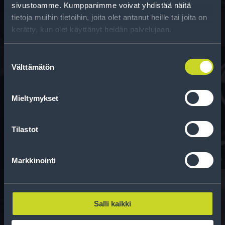
sivustoamme. Kumppanimme voivat yhdistää näitä
tietoja muihin tietoihin, joita olet antanut heille tai joita on
kerätty, kun olet käyttänyt heidän palvelujaan.
Suostumuksen
Välttämätön
valinta
Rahoitus
Mieltymykset
Tee ostoksesi RengasCenter-tilillä. Saat
maksuaikaa renkaillesi.
Tilastot
Markkinointi
Salli kaikki
Rengasinfo