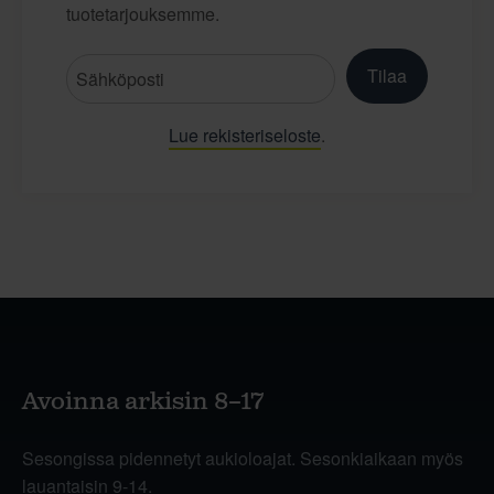
tuotetarjouksemme.
Tilaa
Lue rekisteriseloste
.
Avoinna arkisin 8–17
Sesongissa pidennetyt aukioloajat. Sesonkiaikaan myös
lauantaisin 9-14.