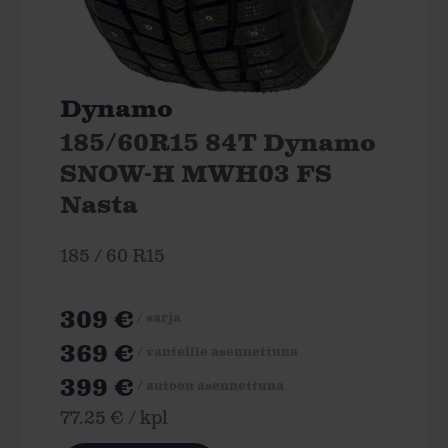
Dynamo
185/60R15 84T Dynamo
SNOW-H MWH03 FS
Nasta
185 / 60 R15
309 €
/ sarja
369 €
/ vanteille asennettuna
399 €
/ autoon asennettuna
77.25 € / kpl