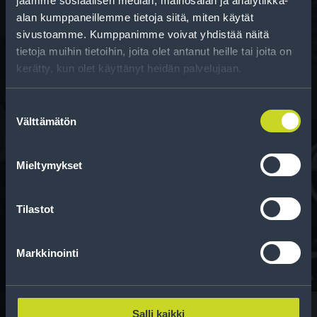
jaamme sosiaalisen median, mainosalan ja analytiikka-
Rengas­laskuri
alan kumppaneillemme tietoja siitä, miten käytät
Auttaa sinua valitsemaan oikean kokoisen renkaan,
sivustoamme. Kumppanimme voivat yhdistää näitä
tietoja muihin tietoihin, joita olet antanut heille tai joita on
kun vaihdat rengaskokoa.
kerätty, kun olet käyttänyt heidän palvelujaan.
Suostumuksen
Välttämätön
valinta
Mieltymykset
Rahoitus
Tee ostoksesi RengasCenter-tilillä. Saat
Tilastot
maksuaikaa renkaillesi.
Markkinointi
Salli kaikki