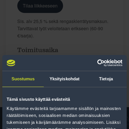
Tilaa liikkeeseen
Sis. alv 25,5 % sekä rengaskierrätysmaksun.
Tarvittavat työt veloitetaan erikseen (60-90
€/sarja).
Toimitusaika
Tilattavissa
Suostumus
Yksityiskohdat
Tietoja
Tämä sivusto käyttää evästeitä
Käytämme evästeitä tarjoamamme sisällön ja mainosten
räätälöimiseen, sosiaalisen median ominaisuuksien
tukemiseen ja kävijämäärämme analysoimiseen. Lisäksi