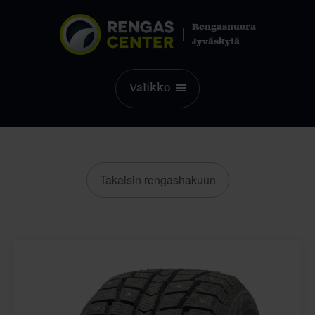
Rengasnuora
Jyväskylä
Valikko
Takaisin rengashakuun