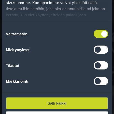
sivustoamme. Kumppanimme voivat yhdistää näitä
tietoja muihin tietoihin, joita olet antanut heille tai joita on
kerätty, kun olet käyttänyt heidän palvelujaan.
Suostumuksen
Välttämätön
valinta
Rahoitus
Mieltymykset
Tee ostoksesi RengasCenter-tilillä. Saat
maksuaikaa renkaillesi.
Tilastot
Markkinointi
Salli kaikki
Rengasinfo