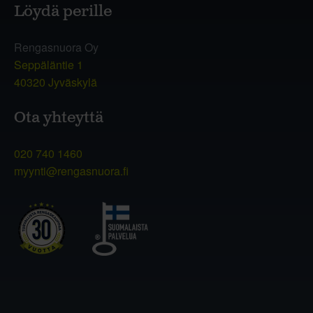
Löydä perille
Rengasnuora Oy
Seppäläntie 1
40320 Jyväskylä
Ota yhteyttä
020 740 1460
myynti@rengasnuora.fi