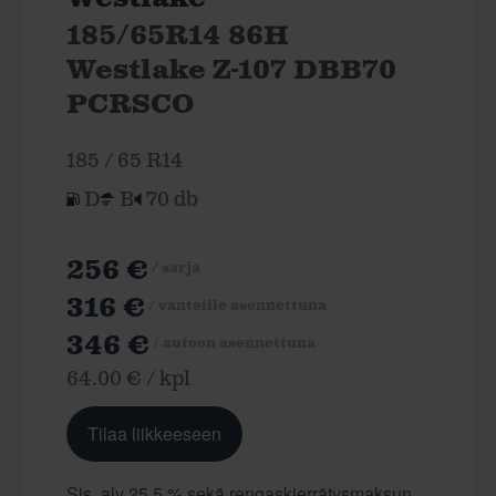
185/65R14 86H
Westlake Z-107 DBB70
PCRSCO
185 / 65 R14
D
B
70 db
256 €
/ sarja
316 €
/ vanteille asennettuna
346 €
/ autoon asennettuna
64.00 € / kpl
Tilaa liikkeeseen
Sis. alv 25,5 % sekä rengaskierrätysmaksun.