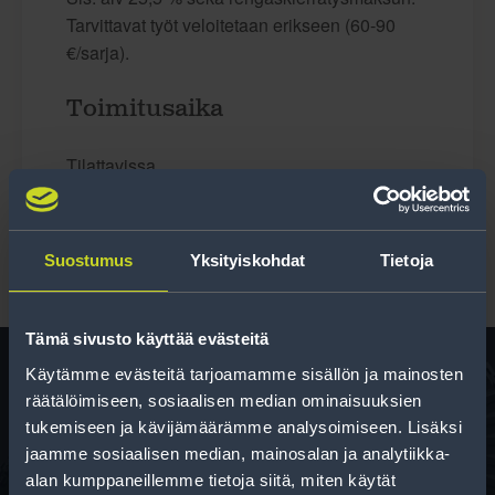
Tarvittavat työt veloitetaan erikseen (60-90
€/sarja).
Toimitusaika
Tilattavissa
Suostumus
Yksityiskohdat
Tietoja
Tämä sivusto käyttää evästeitä
Käytämme evästeitä tarjoamamme sisällön ja mainosten
räätälöimiseen, sosiaalisen median ominaisuuksien
Rengas­laskuri
tukemiseen ja kävijämäärämme analysoimiseen. Lisäksi
jaamme sosiaalisen median, mainosalan ja analytiikka-
Auttaa sinua valitsemaan oikean kokoisen renkaan,
alan kumppaneillemme tietoja siitä, miten käytät
kun vaihdat rengaskokoa.