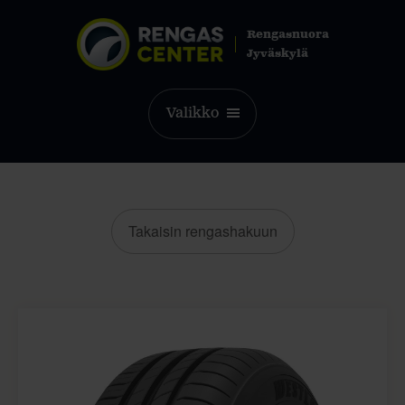
Rengasnuora
Jyväskylä
Valikko
Takaisin rengashakuun