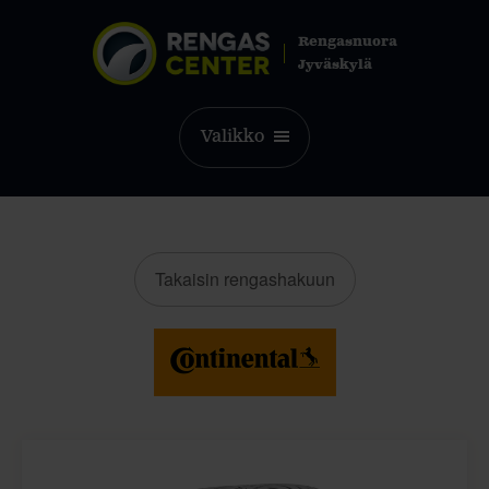
Rengasnuora
Jyväskylä
Valikko
Takaisin rengashakuun