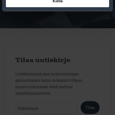
Kiellä
niiden huoltamisesta.
Tilaa uutiskirje
Uutiskirjeessä saat autonomistajan
ajankohtaista tietoa renkaisiin liittyen,
kausimuistutukset sekä parhaat
tuotetarjouksemme.
Tilaa