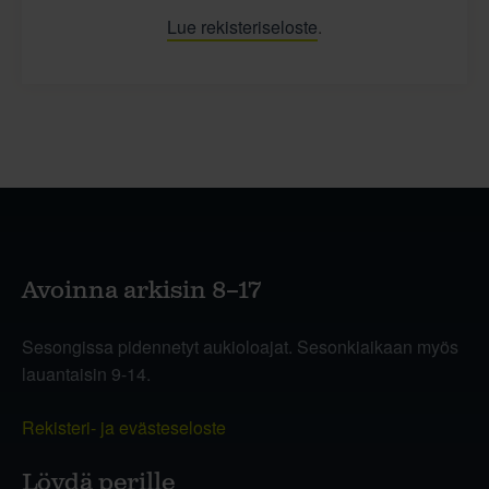
Lue rekisteriseloste
.
Avoinna arkisin 8–17
Sesongissa pidennetyt aukioloajat. Sesonkiaikaan myös
lauantaisin 9-14.
Rekisteri- ja evästeseloste
Löydä perille