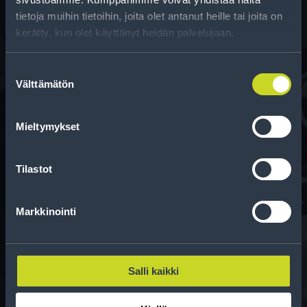
tietoja muihin tietoihin, joita olet antanut heille tai joita on
kerätty, kun olet käyttänyt heidän palvelujaan.
Suostumuksen
Välttämätön
valinta
Rahoitus
Mieltymykset
Tee ostoksesi RengasCenter-tilillä. Saat
maksuaikaa renkaillesi.
Tilastot
Markkinointi
Salli kaikki
Rengasinfo
Tavallisen ihmisen tietoa merkinnöistä, renkaista ja