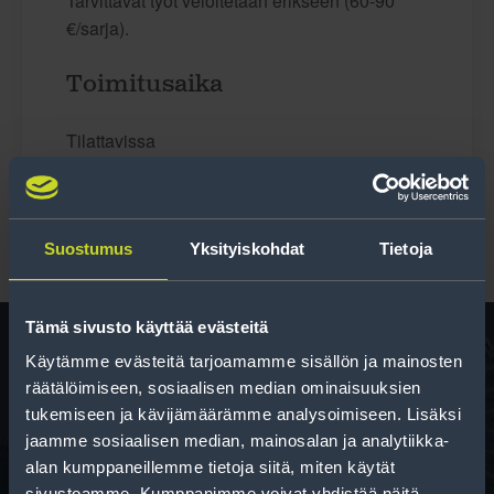
Tarvittavat työt veloitetaan erikseen (60-90
€/sarja).
Toimitusaika
Tilattavissa
Suostumus
Yksityiskohdat
Tietoja
Tämä sivusto käyttää evästeitä
Käytämme evästeitä tarjoamamme sisällön ja mainosten
räätälöimiseen, sosiaalisen median ominaisuuksien
Rengas­laskuri
tukemiseen ja kävijämäärämme analysoimiseen. Lisäksi
Auttaa sinua valitsemaan oikean kokoisen renkaan,
jaamme sosiaalisen median, mainosalan ja analytiikka-
kun vaihdat rengaskokoa.
alan kumppaneillemme tietoja siitä, miten käytät
sivustoamme. Kumppanimme voivat yhdistää näitä