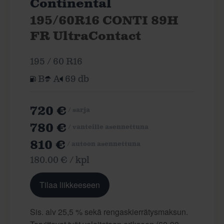
Continental
195/60R16 CONTI 89H
FR UltraContact
195 / 60 R16
B
A
69 db
720 €
/ sarja
780 €
/ vanteille asennettuna
810 €
/ autoon asennettuna
180.00 € / kpl
Tilaa liikkeeseen
Sis. alv 25,5 % sekä rengaskierrätysmaksun.