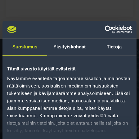
Suostumus
Yksityiskohdat
Tietoja
Rengas­laskuri
Tämä sivusto käyttää evästeitä
Auttaa sinua valitsemaan oikean kokoisen renkaan,
Käytämme evästeitä tarjoamamme sisällön ja mainosten
kun vaihdat rengaskokoa.
räätälöimiseen, sosiaalisen median ominaisuuksien
tukemiseen ja kävijämäärämme analysoimiseen. Lisäksi
jaamme sosiaalisen median, mainosalan ja analytiikka-
alan kumppaneillemme tietoja siitä, miten käytät
sivustoamme. Kumppanimme voivat yhdistää näitä
tietoja muihin tietoihin, joita olet antanut heille tai joita on
kerätty, kun olet käyttänyt heidän palvelujaan.