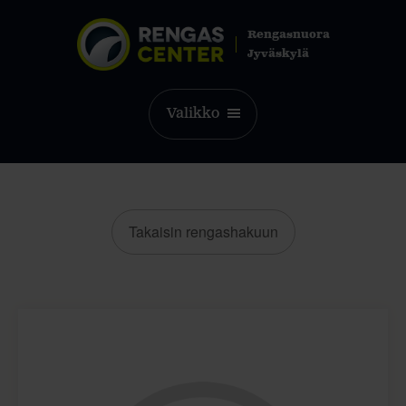
Rengasnuora
Jyväskylä
Valikko
Takaisin rengashakuun