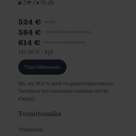
D
C
70 db
524 €
/ sarja
584 €
/ vanteille asennettuna
614 €
/ autoon asennettuna
131.00 € / kpl
Tilaa liikkeeseen
Sis. alv 25,5 % sekä rengaskierrätysmaksun.
Tarvittavat työt veloitetaan erikseen (60-90
€/sarja).
Toimitusaika
Tilattavissa