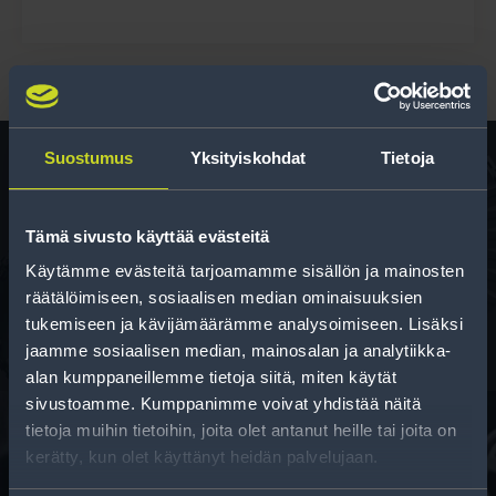
Suostumus
Yksityiskohdat
Tietoja
Rengas­laskuri
Tämä sivusto käyttää evästeitä
Auttaa sinua valitsemaan oikean kokoisen renkaan,
Käytämme evästeitä tarjoamamme sisällön ja mainosten
kun vaihdat rengaskokoa.
räätälöimiseen, sosiaalisen median ominaisuuksien
tukemiseen ja kävijämäärämme analysoimiseen. Lisäksi
jaamme sosiaalisen median, mainosalan ja analytiikka-
alan kumppaneillemme tietoja siitä, miten käytät
sivustoamme. Kumppanimme voivat yhdistää näitä
tietoja muihin tietoihin, joita olet antanut heille tai joita on
kerätty, kun olet käyttänyt heidän palvelujaan.
Rahoitus