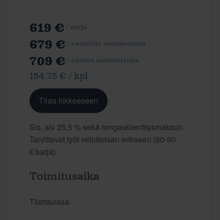
619 €
/ sarja
679 €
/ vanteille asennettuna
709 €
/ autoon asennettuna
154.75 € / kpl
Tilaa liikkeeseen
Sis. alv 25,5 % sekä rengaskierrätysmaksun.
Tarvittavat työt veloitetaan erikseen (60-90
€/sarja).
Toimitusaika
Tilattavissa