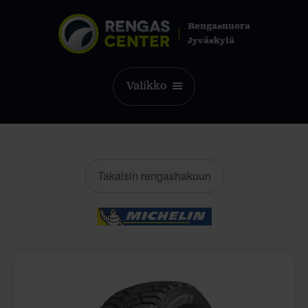
Rengasnuora
Jyväskylä
Valikko
Takaisin rengashakuun