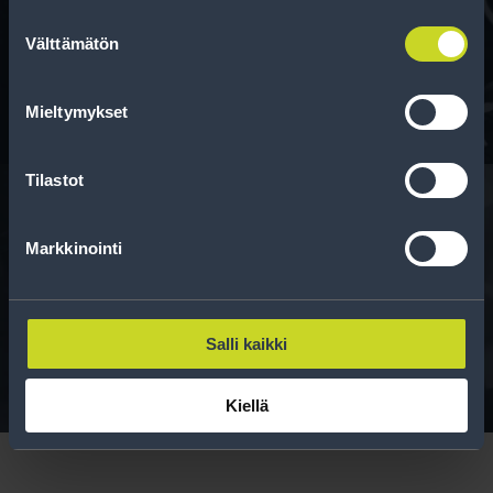
Suostumuksen
Tee ostoksesi RengasCenter-tilillä. Saat
Välttämätön
valinta
maksuaikaa renkaillesi.
Mieltymykset
Tilastot
Markkinointi
Rengasinfo
Tavallisen ihmisen tietoa merkinnöistä, renkaista ja
niiden huoltamisesta.
Salli kaikki
Kiellä