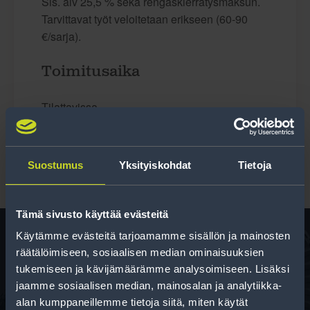
Sis. alv 25,5 % sekä rengaskierrätysmaksun.
Tarvittavat työt veloitetaan erikseen (60-90
€/sarja).
Toimitusaika
Tilattavissa
Suostumus
Yksityiskohdat
Tietoja
Tämä sivusto käyttää evästeitä
Käytämme evästeitä tarjoamamme sisällön ja mainosten
räätälöimiseen, sosiaalisen median ominaisuuksien
Rengas­laskuri
tukemiseen ja kävijämäärämme analysoimiseen. Lisäksi
jaamme sosiaalisen median, mainosalan ja analytiikka-
Auttaa sinua valitsemaan oikean kokoisen renkaan,
alan kumppaneillemme tietoja siitä, miten käytät