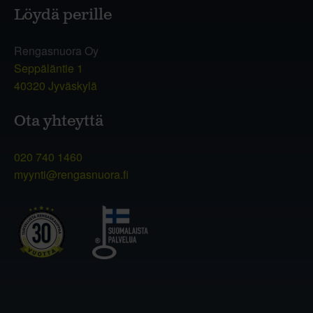
Löydä perille
Rengasnuora Oy
Seppäläntie 1
40320 Jyväskylä
Ota yhteyttä
020 740 1460
myynti@rengasnuora.fi