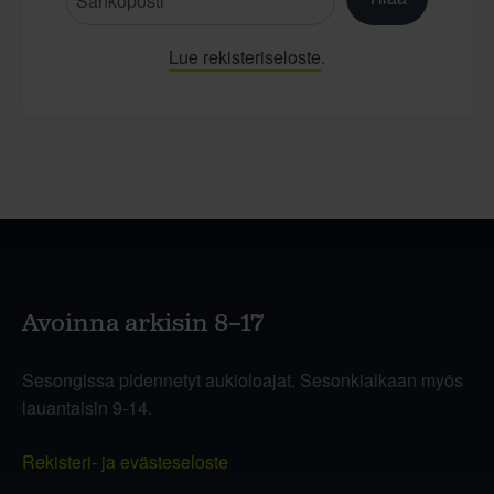
Lue rekisteriseloste
.
Avoinna arkisin 8–17
Sesongissa pidennetyt aukioloajat. Sesonkiaikaan myös
lauantaisin 9-14.
Rekisteri- ja evästeseloste