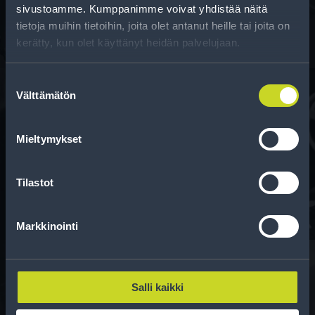
kun vaihdat rengaskokoa.
sivustoamme. Kumppanimme voivat yhdistää näitä
tietoja muihin tietoihin, joita olet antanut heille tai joita on
kerätty, kun olet käyttänyt heidän palvelujaan.
Suostumuksen
Välttämätön
valinta
Rahoitus
Mieltymykset
Tee ostoksesi RengasCenter-tilillä. Saat
maksuaikaa renkaillesi.
Tilastot
Markkinointi
Salli kaikki
Rengasinfo