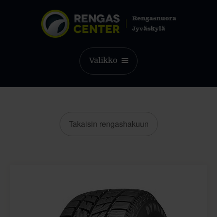
Rengasnuora
Jyväskylä
Valikko
Takaisin rengashakuun