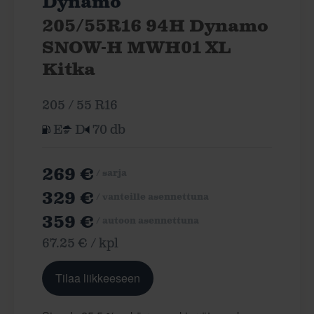
Dynamo
205/55R16 94H Dynamo
SNOW-H MWH01 XL
Kitka
205 / 55 R16
E
D
70 db
269 €
/ sarja
329 €
/ vanteille asennettuna
359 €
/ autoon asennettuna
67.25 € / kpl
Tilaa liikkeeseen