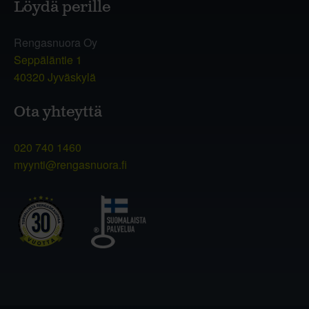
Löydä perille
Rengasnuora Oy
Seppäläntie 1
40320 Jyväskylä
Ota yhteyttä
020 740 1460
myynti@rengasnuora.fi