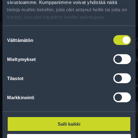
sivustoamme. Kumppanimme voivat yhdistää näitä
tietoja muihin tietoihin, joita olet antanut heille tai joita on
kerätty, kun olet käyttänyt heidän palvelujaan.
Suostumuksen
Välttämätön
valinta
Rahoitus
Mieltymykset
Tee ostoksesi RengasCenter-tilillä. Saat
maksuaikaa renkaillesi.
Tilastot
Markkinointi
Salli kaikki
Rengasinfo