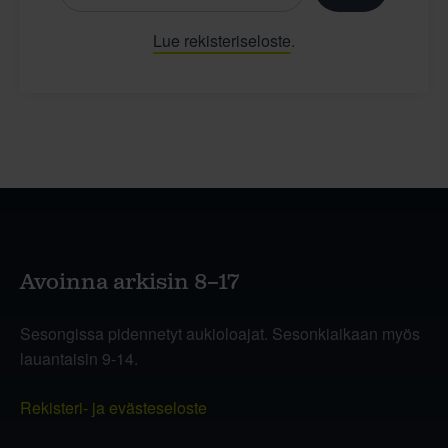
Lue rekisteriseloste
.
Avoinna arkisin 8–17
Sesongissa pidennetyt aukioloajat. Sesonkiaikaan myös
lauantaisin 9-14.
Rekisteri- ja evästeseloste