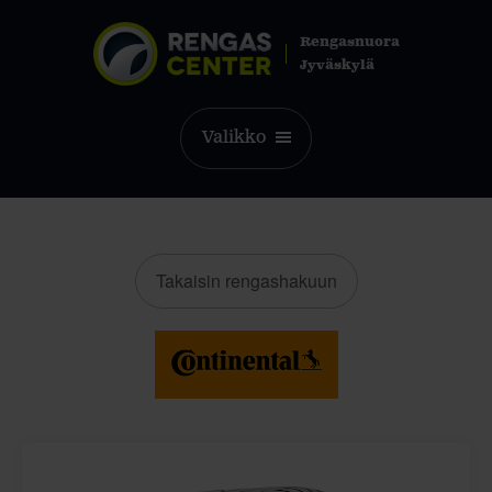
Rengasnuora
Jyväskylä
Valikko
Takaisin rengashakuun