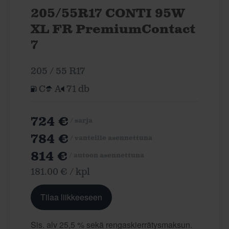
205/55R17 CONTI 95W
XL FR PremiumContact
7
205 / 55 R17
C
A
71 db
724 €
/ sarja
784 €
/ vanteille asennettuna
814 €
/ autoon asennettuna
181.00 € / kpl
Tilaa liikkeeseen
Sis. alv 25,5 % sekä rengaskierrätysmaksun.