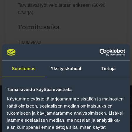
Tarvittavat työt veloitetaan erikseen (60-90
€/sarja).
Toimitusaika
Tilattavissa
Suostumus
Yksityiskohdat
Tietoja
Tämä sivusto käyttää evästeitä
Käytämme evästeitä tarjoamamme sisällön ja mainosten
räätälöimiseen, sosiaalisen median ominaisuuksien
Rengas­laskuri
tukemiseen ja kävijämäärämme analysoimiseen. Lisäksi
jaamme sosiaalisen median, mainosalan ja analytiikka-
Auttaa sinua valitsemaan oikean kokoisen renkaan,
alan kumppaneillemme tietoja siitä, miten käytät
kun vaihdat rengaskokoa.