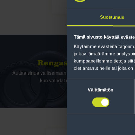
Suostumus
Tämä sivusto käyttää eväste
Käytämme evästeitä tarjoama
ja kävijämäärämme analysoim
kumppaneillemme tietoja siitä
Rengas­laskuri
olet antanut heille tai joita o
Auttaa sinua valitsemaan oikean kokoisen renkaan,
kun vaihdat rengaskokoa.
Suostumuksen
valinta
Välttämätön