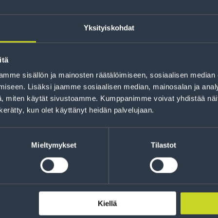
Yksityiskohdat
itä
mme sisällön ja mainosten räätälöimiseen, sosiaalisen median
iseen. Lisäksi jaamme sosiaalisen median, mainosalan ja analy
, miten käytät sivustoamme. Kumppanimme voivat yhdistää näitä t
Rahoitus
n kerätty, kun olet käyttänyt heidän palvelujaan.
Tee ostoksesi RengasCenter-tilillä. Saat
maksuaikaa renkaillesi.
Mieltymykset
Tilastot
Kiellä