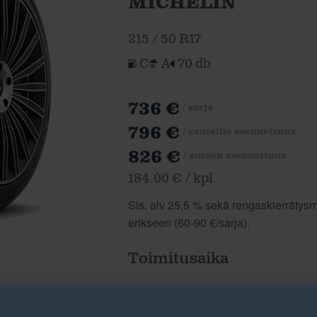
MICHELIN
215 / 50 R17
C
A
70 db
736 €
/ sarja
796 €
/ vanteille asennettuna
826 €
/ autoon asennettuna
184.00 € / kpl
Sis. alv 25,5 % sekä rengaskierrätysma
erikseen (60-90 €/sarja).
Toimitusaika
Tilattavissa