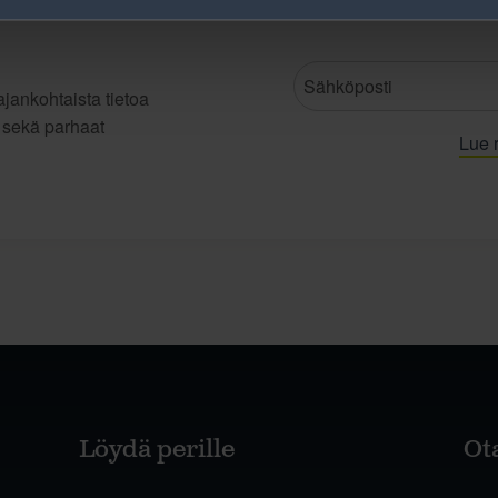
jankohtaista tietoa
t sekä parhaat
Lue r
Löydä perille
Ot