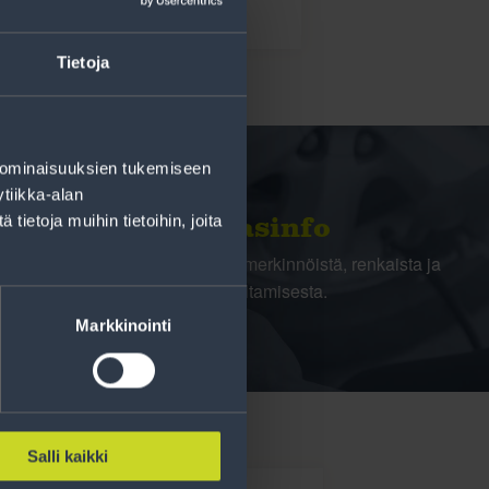
Tietoja
 ominaisuuksien tukemiseen
tiikka-alan
ietoja muihin tietoihin, joita
Rengasinfo
Tavallisen ihmisen tietoa merkinnöistä, renkaista ja
niiden huoltamisesta.
Markkinointi
Salli kaikki