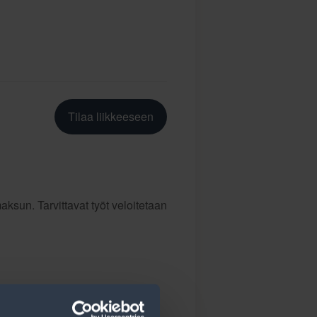
Tilaa liikkeeseen
ksun. Tarvittavat työt veloitetaan