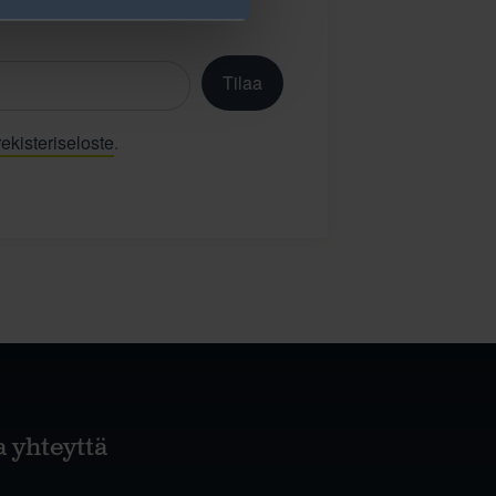
Tilaa
ekisteriseloste
.
a yhteyttä