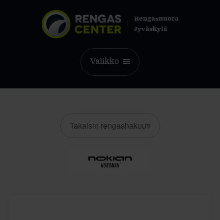
Rengasnuora
Jyväskylä
Valikko
Takaisin rengashakuun