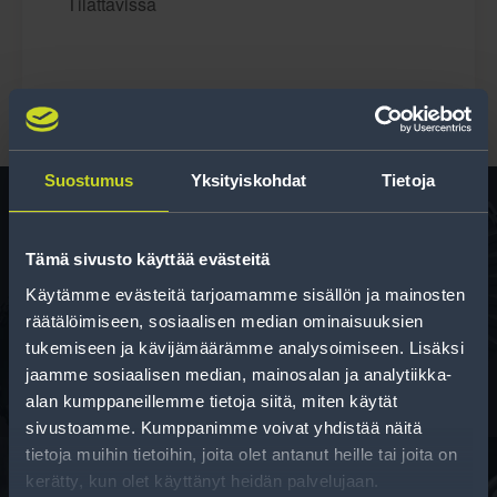
Tilattavissa
Suostumus
Yksityiskohdat
Tietoja
Tämä sivusto käyttää evästeitä
Rengas­laskuri
Käytämme evästeitä tarjoamamme sisällön ja mainosten
Auttaa sinua valitsemaan oikean kokoisen renkaan,
räätälöimiseen, sosiaalisen median ominaisuuksien
kun vaihdat rengaskokoa.
tukemiseen ja kävijämäärämme analysoimiseen. Lisäksi
jaamme sosiaalisen median, mainosalan ja analytiikka-
alan kumppaneillemme tietoja siitä, miten käytät
sivustoamme. Kumppanimme voivat yhdistää näitä
tietoja muihin tietoihin, joita olet antanut heille tai joita on
kerätty, kun olet käyttänyt heidän palvelujaan.