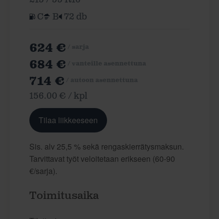
C
B
72 db
624 €
/ sarja
684 €
/ vanteille asennettuna
714 €
/ autoon asennettuna
156.00 € / kpl
Tilaa liikkeeseen
Sis. alv 25,5 % sekä rengaskierrätysmaksun.
Tarvittavat työt veloitetaan erikseen (60-90
€/sarja).
Toimitusaika