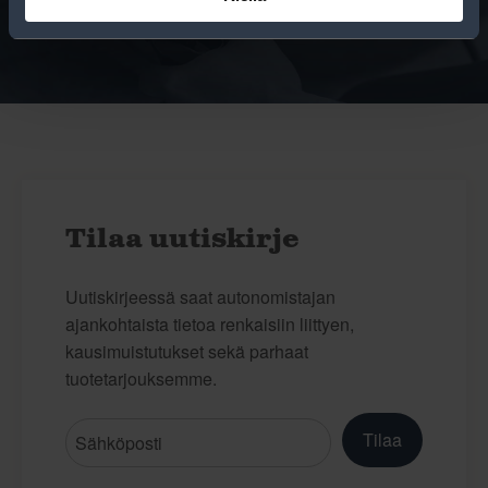
niiden huoltamisesta.
Tilaa uutiskirje
Uutiskirjeessä saat autonomistajan
ajankohtaista tietoa renkaisiin liittyen,
kausimuistutukset sekä parhaat
tuotetarjouksemme.
Tilaa