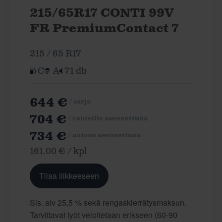
215/65R17 CONTI 99V
FR PremiumContact 7
215 / 65 R17
C
A
71 db
644 €
/ sarja
704 €
/ vanteille asennettuna
734 €
/ autoon asennettuna
161.00 € / kpl
Tilaa liikkeeseen
Sis. alv 25,5 % sekä rengaskierrätysmaksun.
Tarvittavat työt veloitetaan erikseen (60-90