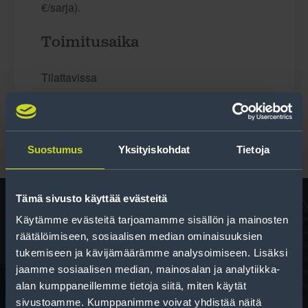
€/sarja).
Toimitusaika
Tilattavissa
Suostumus
Yksityiskohdat
Tietoja
Tämä sivusto käyttää evästeitä
Käytämme evästeitä tarjoamamme sisällön ja mainosten
räätälöimiseen, sosiaalisen median ominaisuuksien
Rengas­laskuri
tukemiseen ja kävijämäärämme analysoimiseen. Lisäksi
Auttaa sinua valitsemaan oikean kokoisen renkaan,
jaamme sosiaalisen median, mainosalan ja analytiikka-
kun vaihdat rengaskokoa.
alan kumppaneillemme tietoja siitä, miten käytät
sivustoamme. Kumppanimme voivat yhdistää näitä