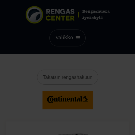
Rengasnuora
Jyväskylä
Valikko
Takaisin rengashakuun