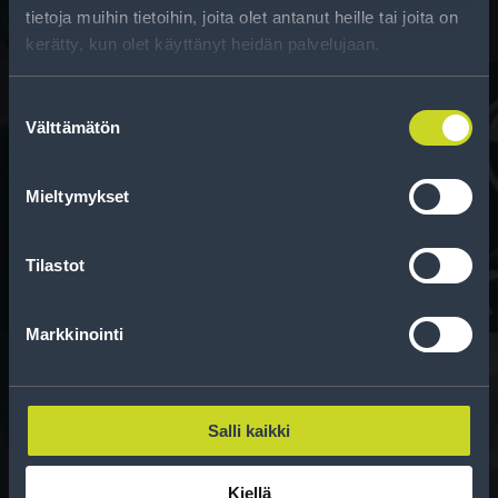
tietoja muihin tietoihin, joita olet antanut heille tai joita on
kerätty, kun olet käyttänyt heidän palvelujaan.
Suostumuksen
Välttämätön
valinta
Rahoitus
Mieltymykset
Tee ostoksesi RengasCenter-tilillä. Saat
maksuaikaa renkaillesi.
Tilastot
Markkinointi
Rengasinfo
Salli kaikki
Tavallisen ihmisen tietoa merkinnöistä, renkaista ja
Kiellä