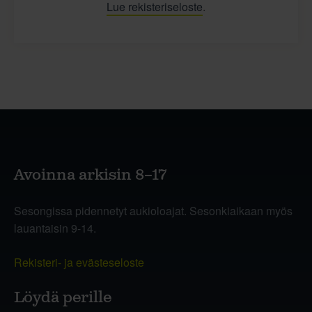
Lue rekisteriseloste
.
Avoinna arkisin 8–17
Sesongissa pidennetyt aukioloajat. Sesonkiaikaan myös
lauantaisin 9-14.
Rekisteri- ja evästeseloste
Löydä perille