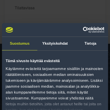
Tilattavissa
Suostumus
Yksityiskohdat
Tietoja
Tämä sivusto käyttää evästeitä
Rengas­laskuri
Käytämme evästeitä tarjoamamme sisällön ja mainosten
Auttaa sinua valitsemaan oikean kokoisen renkaan,
räätälöimiseen, sosiaalisen median ominaisuuksien
kun vaihdat rengaskokoa.
tukemiseen ja kävijämäärämme analysoimiseen. Lisäksi
jaamme sosiaalisen median, mainosalan ja analytiikka-
alan kumppaneillemme tietoja siitä, miten käytät
sivustoamme. Kumppanimme voivat yhdistää näitä
tietoja muihin tietoihin, joita olet antanut heille tai joita on
kerätty, kun olet käyttänyt heidän palvelujaan.