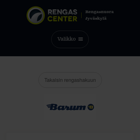
Rengasnuora
Jyväskylä
Valikko
Takaisin rengashakuun