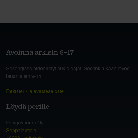
Avoinna arkisin 8–17
Sesongissa pidennetyt aukioloajat. Sesonkiaikaan myös
lauantaisin 9-14.
Rekisteri- ja evästeseloste
Löydä perille
Rengasnuora Oy
Seppäläntie 1
40320 Jyväskylä