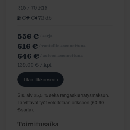
215 / 70 R15
C
C
72 db
556 €
/ sarja
616 €
/ vanteille asennettuna
646 €
/ autoon asennettuna
139.00 € / kpl
Tilaa liikkeeseen
Sis. alv 25,5 % sekä rengaskierrätysmaksun.
Tarvittavat työt veloitetaan erikseen (60-90
€/sarja).
Toimitusaika