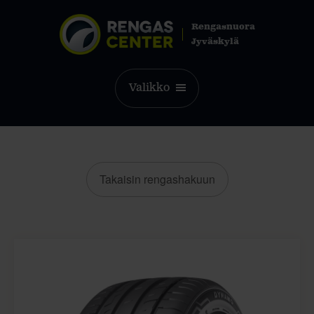
Rengasnuora
Jyväskylä
Valikko
Takaisin rengashakuun