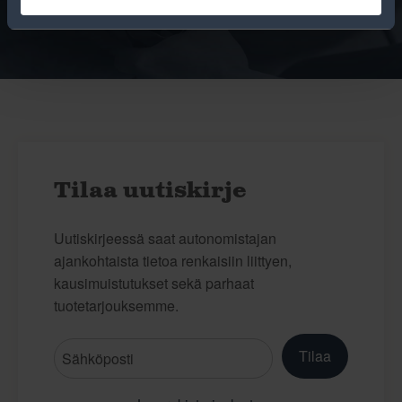
Tilaa uutiskirje
Uutiskirjeessä saat autonomistajan
ajankohtaista tietoa renkaisiin liittyen,
kausimuistutukset sekä parhaat
tuotetarjouksemme.
Tilaa