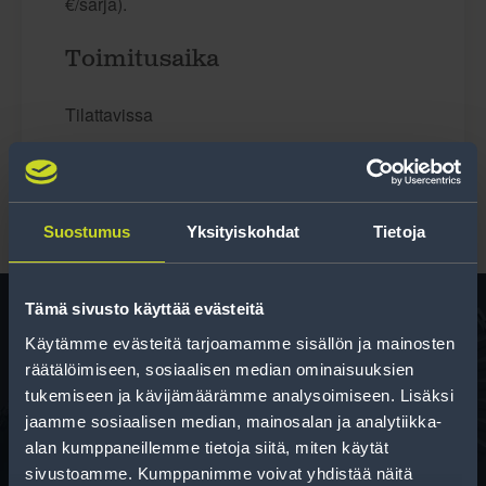
€/sarja).
Toimitusaika
Tilattavissa
Suostumus
Yksityiskohdat
Tietoja
Tämä sivusto käyttää evästeitä
Käytämme evästeitä tarjoamamme sisällön ja mainosten
Rengas­laskuri
räätälöimiseen, sosiaalisen median ominaisuuksien
tukemiseen ja kävijämäärämme analysoimiseen. Lisäksi
Auttaa sinua valitsemaan oikean kokoisen renkaan,
jaamme sosiaalisen median, mainosalan ja analytiikka-
kun vaihdat rengaskokoa.
alan kumppaneillemme tietoja siitä, miten käytät
sivustoamme. Kumppanimme voivat yhdistää näitä