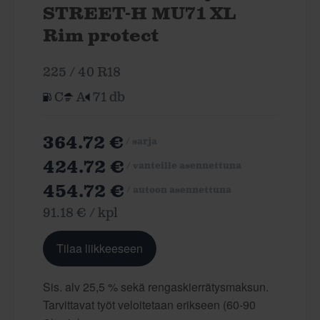
STREET-H MU71 XL
Rim protect
225 / 40 R18
C
A
71 db
364.72 €
/ sarja
424.72 €
/ vanteille asennettuna
454.72 €
/ autoon asennettuna
91.18 € / kpl
Tilaa liikkeeseen
Sis. alv 25,5 % sekä rengaskierrätysmaksun.
Tarvittavat työt veloitetaan erikseen (60-90