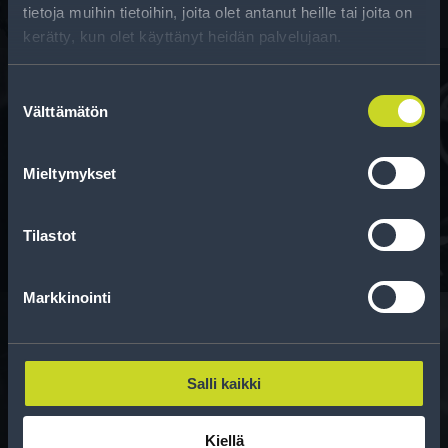
tietoja muihin tietoihin, joita olet antanut heille tai joita on
kerätty, kun olet käyttänyt heidän palvelujaan.
Suostumuksen
Välttämätön
valinta
Rahoitus
Tee ostoksesi RengasCenter-tilillä. Saat
Mieltymykset
maksuaikaa renkaillesi.
Tilastot
Markkinointi
Rengasinfo
Salli kaikki
Tavallisen ihmisen tietoa merkinnöistä, renkaista ja
Kiellä
niiden huoltamisesta.