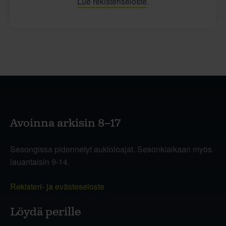
Lue rekisteriseloste
.
Avoinna arkisin 8–17
Sesongissa pidennetyt aukioloajat. Sesonkiaikaan myös
lauantaisin 9-14.
Rekisteri- ja evästeseloste
Löydä perille