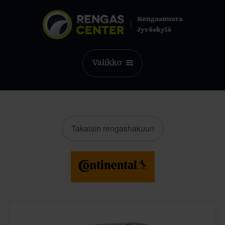
Rengasnuora
Jyväskylä
Valikko
Takaisin rengashakuun