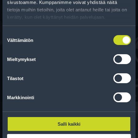
sivustoamme. Kumppanimme voivat yhdistää näitä
tietoja muihin tietoihin, joita olet antanut heille tai joita on
kerätty, kun olet käyttänyt heidän palvelujaan.
Suostumuksen
Välttämätön
valinta
Rahoitus
Mieltymykset
Tee ostoksesi RengasCenter-tilillä. Saat
maksuaikaa renkaillesi.
Tilastot
Markkinointi
Salli kaikki
Rengasinfo