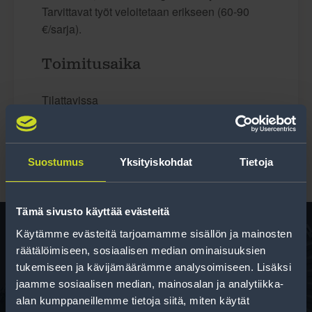
Tarvittavat työt veloitetaan erikseen (60-90
€/sarja).
Toimitusaika
Tilattavissa
Suostumus
Yksityiskohdat
Tietoja
Tämä sivusto käyttää evästeitä
Käytämme evästeitä tarjoamamme sisällön ja mainosten
räätälöimiseen, sosiaalisen median ominaisuuksien
Rengas­laskuri
tukemiseen ja kävijämäärämme analysoimiseen. Lisäksi
jaamme sosiaalisen median, mainosalan ja analytiikka-
Auttaa sinua valitsemaan oikean kokoisen renkaan,
alan kumppaneillemme tietoja siitä, miten käytät
kun vaihdat rengaskokoa.