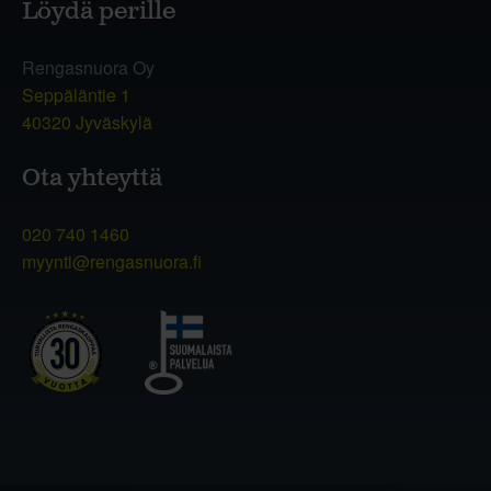
Löydä perille
Rengasnuora Oy
Seppäläntie 1
40320 Jyväskylä
Ota yhteyttä
020 740 1460
myynti@rengasnuora.fi