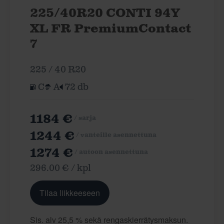
225/40R20 CONTI 94Y
XL FR PremiumContact
7
225 / 40 R20
C
A
72 db
1184 €
/ sarja
1244 €
/ vanteille asennettuna
1274 €
/ autoon asennettuna
296.00 € / kpl
Tilaa liikkeeseen
Sis. alv 25,5 % sekä rengaskierrätysmaksun.