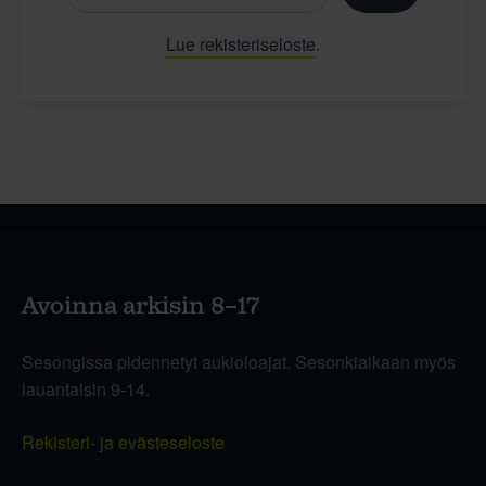
Lue rekisteriseloste
.
Avoinna arkisin 8–17
Sesongissa pidennetyt aukioloajat. Sesonkiaikaan myös
lauantaisin 9-14.
Rekisteri- ja evästeseloste