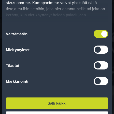
sivustoamme. Kumppanimme voivat yhdistää näitä
tietoja muihin tietoihin, joita olet antanut heille tai joita on
kerätty, kun olet käyttänyt heidän palvelujaan.
Suostumuksen
Välttämätön
valinta
Rahoitus
Mieltymykset
Tee ostoksesi RengasCenter-tilillä. Saat
maksuaikaa renkaillesi.
Tilastot
Markkinointi
Salli kaikki
Rengasinfo