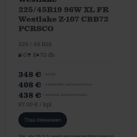
225/45R19 96W XL FR
Westlake Z-107 CBB72
PCRSCO
225 / 45 R19
C
B
72 db
348 €
/ sarja
408 €
/ vanteille asennettuna
438 €
/ autoon asennettuna
87.00 € / kpl
Tilaa liikkeeseen
Sis. alv 25,5 % sekä rengaskierrätysmaksun.