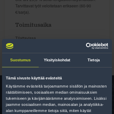
Tarvittavat työt veloitetaan erikseen (60-90
€/sarja).
Toimitusaika
Tilattavissa
Suostumus
Yksityiskohdat
Tietoja
Tämä sivusto käyttää evästeitä
Käytämme evästeitä tarjoamamme sisällön ja mainosten
räätälöimiseen, sosiaalisen median ominaisuuksien
Rengas­laskuri
tukemiseen ja kävijämäärämme analysoimiseen. Lisäksi
jaamme sosiaalisen median, mainosalan ja analytiikka-
Auttaa sinua valitsemaan oikean kokoisen renkaan,
alan kumppaneillemme tietoja siitä, miten käytät
kun vaihdat rengaskokoa.