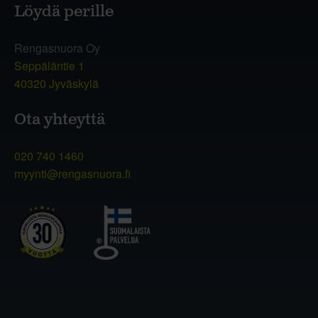
Löydä perille
Rengasnuora Oy
Seppäläntie 1
40320 Jyväskylä
Ota yhteyttä
020 740 1460
myynti@rengasnuora.fi