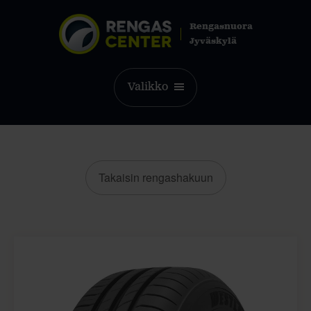
Rengasnuora
Jyväskylä
Valikko
Takaisin rengashakuun