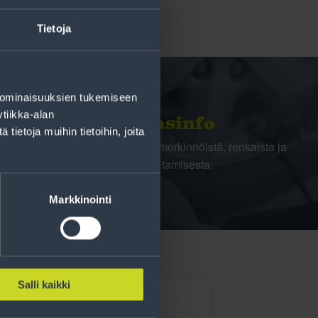
Tietoja
 ominaisuuksien tukemiseen
tiikka-alan
Rengasinfo
ietoja muihin tietoihin, joita
Tavallisen ihmisen tietoa merkinnöistä, renkaista ja
niiden huoltamisesta.
Markkinointi
Salli kaikki