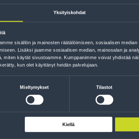
Yksityiskohdat
itä
mme sisällön ja mainosten räätälöimiseen, sosiaalisen median
iseen. Lisäksi jaamme sosiaalisen median, mainosalan ja analy
Rahoitus
, miten käytät sivustoamme. Kumppanimme voivat yhdistää näitä t
Tee ostoksesi RengasCenter-tilillä. Saat
n kerätty, kun olet käyttänyt heidän palvelujaan.
maksuaikaa renkaillesi.
Mieltymykset
Tilastot
Kiellä