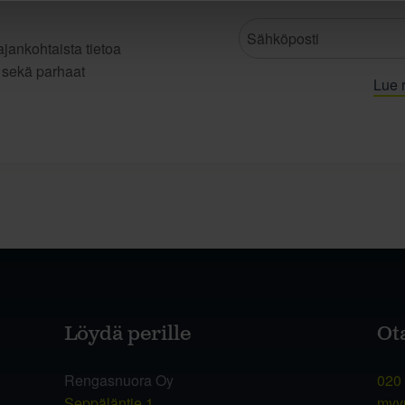
jankohtaista tietoa
t sekä parhaat
Lue r
Löydä perille
Ot
Rengasnuora Oy
020
Seppäläntie 1
myy