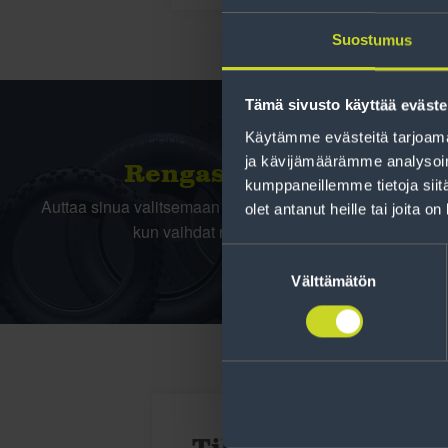
Suostumus
Tämä sivusto käyttää eväste
Käytämme evästeitä tarjoama
ja kävijämäärämme analysoim
Rengas­laskuri
kumppaneillemme tietoja siitä
Auttaa sinua valitsemaan oikean kokoisen renkaan,
olet antanut heille tai joita o
kun vaihdat rengaskokoa.
Suostumuksen
valinta
Välttämätön