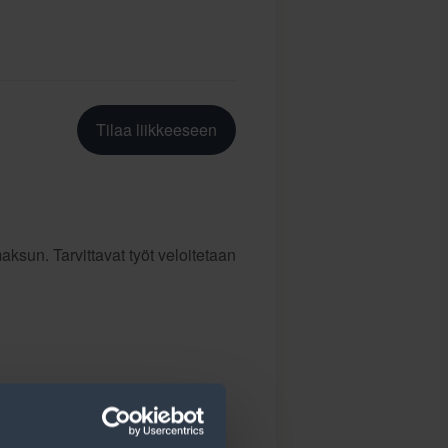
Tilaa liikkeeseen
ksun. Tarvittavat työt veloitetaan