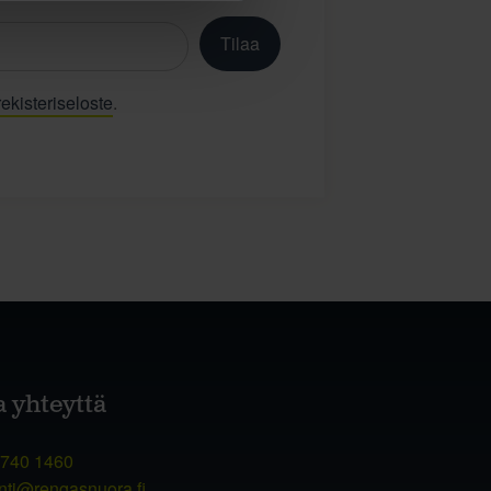
Tilaa
ekisteriseloste
.
a yhteyttä
 740 1460
nti@rengasnuora.fi