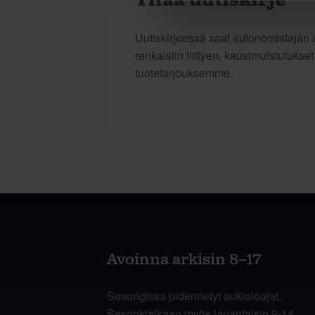
Tilaa uutiskirje
Uutiskirjeessä saat autonomistajan a
renkaisiin liittyen, kausimuistutukse
tuotetarjouksemme.
Avoinna arkisin 8–17
Sesongissa pidennetyt aukioloajat.
Sesonkiaikaan myös lauantaisin 9-14.