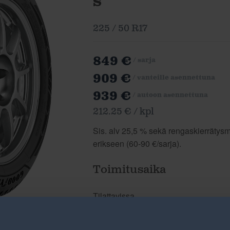
S
225 / 50 R17
849 €
/ sarja
909 €
/ vanteille asennettuna
939 €
/ autoon asennettuna
212.25 € / kpl
Sis. alv 25,5 % sekä rengaskierrätysma
erikseen (60-90 €/sarja).
Toimitusaika
Tilattavissa