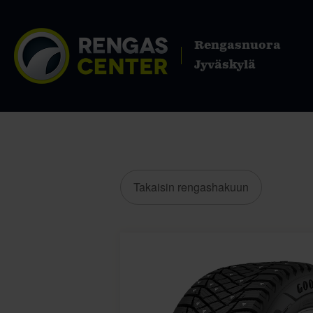
Rengasnuora
Jyväskylä
Takaisin rengashakuun