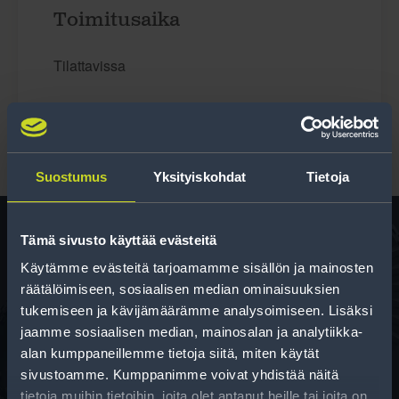
Toimitusaika
Tilattavissa
Suostumus
Yksityiskohdat
Tietoja
Tämä sivusto käyttää evästeitä
Käytämme evästeitä tarjoamamme sisällön ja mainosten
Rengas­laskuri
räätälöimiseen, sosiaalisen median ominaisuuksien
Auttaa sinua valitsemaan oikean kokoisen renkaan,
tukemiseen ja kävijämäärämme analysoimiseen. Lisäksi
kun vaihdat rengaskokoa.
jaamme sosiaalisen median, mainosalan ja analytiikka-
alan kumppaneillemme tietoja siitä, miten käytät
sivustoamme. Kumppanimme voivat yhdistää näitä
tietoja muihin tietoihin, joita olet antanut heille tai joita on