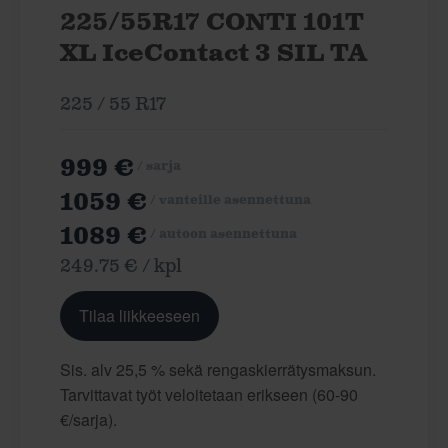
225/55R17 CONTI 101T
XL IceContact 3 SIL TA
225 / 55 R17
999 €
/ sarja
1059 €
/ vanteille asennettuna
1089 €
/ autoon asennettuna
249.75 € / kpl
Tilaa liikkeeseen
Sis. alv 25,5 % sekä rengaskierrätysmaksun.
Tarvittavat työt veloitetaan erikseen (60-90
€/sarja).