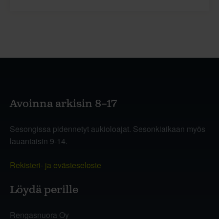
Avoinna arkisin 8–17
Sesongissa pidennetyt aukioloajat. Sesonkiaikaan myös
lauantaisin 9-14.
Rekisteri- ja evästeseloste
Löydä perille
Rengasnuora Oy