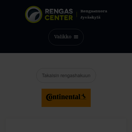
Rengasnuora
Jyväskylä
Valikko
Takaisin rengashakuun