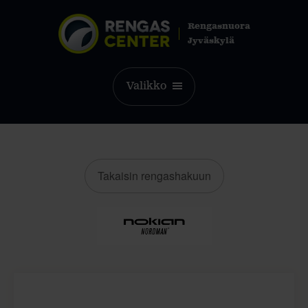
Rengasnuora
Jyväskylä
Valikko
Takaisin rengashakuun