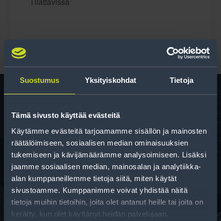
Tilattavissa
Suostumus
Yksityiskohdat
Tietoja
Tämä sivusto käyttää evästeitä
Rengas­laskuri
Käytämme evästeitä tarjoamamme sisällön ja mainosten
Auttaa sinua valitsemaan oikean kokoisen renkaan,
räätälöimiseen, sosiaalisen median ominaisuuksien
kun vaihdat rengaskokoa.
tukemiseen ja kävijämäärämme analysoimiseen. Lisäksi
jaamme sosiaalisen median, mainosalan ja analytiikka-
alan kumppaneillemme tietoja siitä, miten käytät
sivustoamme. Kumppanimme voivat yhdistää näitä
tietoja muihin tietoihin, joita olet antanut heille tai joita on
kerätty, kun olet käyttänyt heidän palvelujaan.