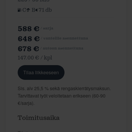
C
B
71 db
588 €
/ sarja
648 €
/ vanteille asennettuna
678 €
/ autoon asennettuna
147.00 € / kpl
Tilaa liikkeeseen
Sis. alv 25,5 % sekä rengaskierrätysmaksun.
Tarvittavat työt veloitetaan erikseen (60-90
€/sarja).
Toimitusaika